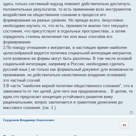
щ
здесь только системный подход поможет действительно достигнуть
е
положительных результатов, то есть применение всех инструментов
н
и
воздействия на общественное сознание в процессе его
е
формирования на разных уровнях. Но прежде всего, безусловно
необходимо изучить то, что есть, произвести анализ того текущего
состояния, что присутствует в отдельных пространствах, а затем
определить степень включения тех или иных способов его
формирования.
2.По поводу отношения к мигрантам, в настоящее время наиболее
целесообразной видится политика социальной интеграции мигрантов,
хотя возможно ее формы могут быть различны. В том числе основой
социальной интеграции, например в России, необходимо сделать
русский язык ( не только как формальный документ для возможности
проживания, но действительно качественное владение основами)-
это частный случай.
3.В части "наиболее верной политики общественного сознания", это в
зависимости от тех целей, для чего она предназначена... В целом, те
идеи,что предлагает концепция устойчивого развития вижу
рациональными, вопрос заключается в грамотном донесении до
массового сознания. (см. 1 )
Скуденков Владимир Алексеевич
Цитата