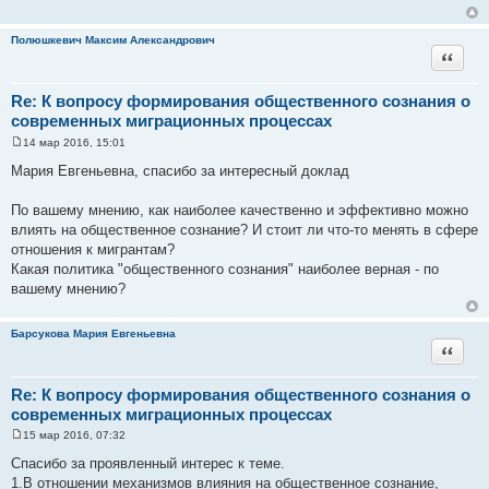
е
Полюшкевич Максим Александрович
Цитата
Re: К вопросу формирования общественного сознания о
современных миграционных процессах
14 мар 2016, 15:01
С
о
Мария Евгеньевна, спасибо за интересный доклад
о
б
щ
По вашему мнению, как наиболее качественно и эффективно можно
е
влиять на общественное сознание? И стоит ли что-то менять в сфере
н
и
отношения к мигрантам?
е
Какая политика "общественного сознания" наиболее верная - по
вашему мнению?
Барсукова Мария Евгеньевна
Цитата
Re: К вопросу формирования общественного сознания о
современных миграционных процессах
15 мар 2016, 07:32
С
о
Спасибо за проявленный интерес к теме.
о
1.В отношении механизмов влияния на общественное сознание,
б