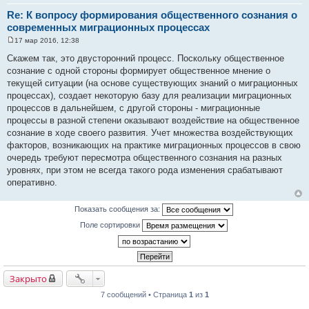
Re: К вопросу формирования общественного сознания о
современных миграционных процессах
17 мар 2016, 12:38
С
о
Скажем так, это двусторонний процесс. Поскольку общественное
о
сознание с одной стороны формирует общественное мнение о
б
щ
текущей ситуации (на основе существующих знаний о миграционных
е
процессах), создает некоторую базу для реализации миграционных
н
и
процессов в дальнейшем, с другой стороны - миграционные
е
процессы в разной степени оказывают воздействие на общественное
сознание в ходе своего развития. Учет множества воздействующих
факторов, возникающих на практике миграционных процессов в свою
очередь требуют пересмотра общественного сознания на разных
уровнях, при этом не всегда такого рода изменения срабатывают
оперативно.
Показать сообщения за:
Поле сортировки
Закрыто
7 сообщений • Страница
1
из
1