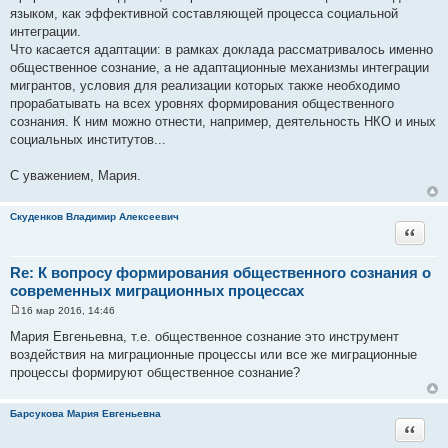
е
языком, как эффективной составляющей процесса социальной
интеграции.
Что касается адаптации: в рамках доклада рассматривалось именно
общественное сознание, а не адаптационные механизмы интеграции
мигрантов, условия для реализации которых также необходимо
прорабатывать на всех уровнях формирования общественного
сознания. К ним можно отнести, например, деятельность НКО и иных
социальных институтов...
С уважением, Мария.
Скуденков Владимир Алексеевич
Цитата
Re: К вопросу формирования общественного сознания о
современных миграционных процессах
16 мар 2016, 14:46
С
о
Мария Евгеньевна, т.е. общественное сознание это инструмент
о
воздействия на миграционные процессы или все же миграционные
б
щ
процессы формируют общественное сознание?
е
н
и
Барсукова Мария Евгеньевна
е
Цитата