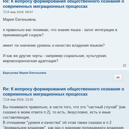
Re: К вопросу формирования общественного сознания о
современных миграционных процессах
15 мар 2016, 09:07
С
о
Мария Евгеньевна,
о
б
щ
я правильно вас понимаю, что знание языка - залог интеграции в
е
принимающий социум?
н
и
е
имеет ли значение уровень и качество владения языком?
И как же другие черты - например социальная, культурная,
мировоззренческая адаптация?
Барсукова Мария Евгеньевна
Цитата
Re: К вопросу формирования общественного сознания о
современных миграционных процессах
16 мар 2016, 13:35
С
о
Вы понимаете правильно, в части того, что это "частный случай" (как
о
сказано в моем ответе п.2), то есть, безусловно, есть и иные
б
щ
составляющие,
е
В отношении "уровня и качества" об этом также сказано в п.2
н
и
"формальное владение", как раз о значении полноценного владения