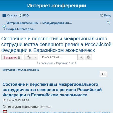
Интернет-конференции
Ссылки
FAQ
Вход
Интернет-конференции
Международная интернет-конференция по проблемам социально-экономического развития территорий стран Евразийского экономического союза, посвященной 25-летию ИСЭРТ РАН
Секция 1. Опыт, проблемы и перспективы межрегионального торгово-экономического сотрудничества в рамках Евразийского экономического союза
ои
ск
Состояние и перспективы межрегионального
сотрудничества северного региона Российской
Федерации в Евразийском экономическ
Закрыто
1 сообщение • Страница
1
из
1
Микушева Татьяна Юрьевна
Цитата
Состояние и перспективы межрегионального
сотрудничества северного региона Российской
Федерации в Евразийском экономическ
11 июн 2015, 09:04
С
о
Ссылка для скачивания статьи:
о
б