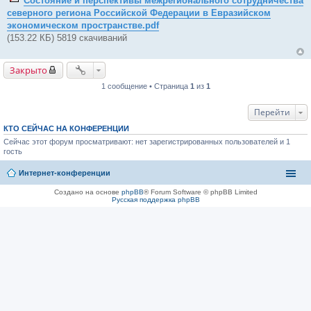
Состояние и перспективы межрегионального сотрудничества
щ
северного региона Российской Федерации в Евразийском
е
н
экономическом пространстве.pdf
и
(153.22 КБ) 5819 скачиваний
е
Закрыто
1 сообщение • Страница
1
из
1
Перейти
КТО СЕЙЧАС НА КОНФЕРЕНЦИИ
Сейчас этот форум просматривают: нет зарегистрированных пользователей и 1
гость
Интернет-конференции
Создано на основе
phpBB
® Forum Software © phpBB Limited
Русская поддержка phpBB