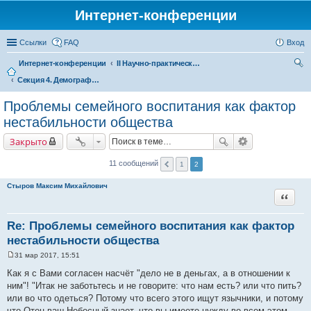
Интернет-конференции
Ссылки
FAQ
Вход
Интернет-конференции
II Научно-практическая интернет-конференция «Глобальные вызовы и региональное развитие в зеркале социологических измерений» Актуальные проблемы российского общества в контексте новых вызовов современности
Секция 4. Демографическое развитие в контексте глобальных вызовов современности
ои
ск
Проблемы семейного воспитания как фактор
нестабильности общества
Закрыто
11 сообщений
1
2
Стыров Максим Михайлович
Цитата
Re: Проблемы семейного воспитания как фактор
нестабильности общества
31 мар 2017, 15:51
С
о
Как я с Вами согласен насчёт "дело не в деньгах, а в отношении к
о
ним"! "Итак не заботьтесь и не говорите: что нам есть? или что пить?
б
щ
или во что одеться? Потому что всего этого ищут язычники, и потому
е
что Отец ваш Небесный знает, что вы имеете нужду во всем этом.