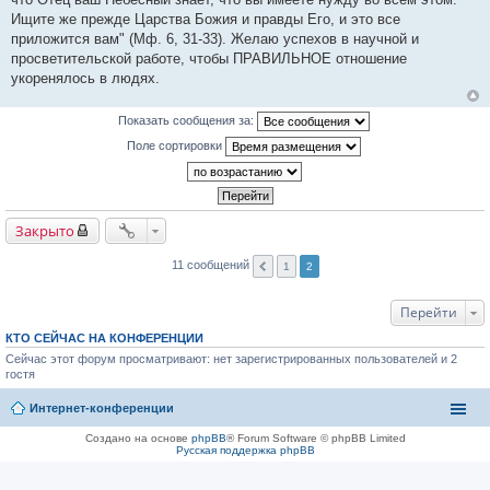
н
и
Ищите же прежде Царства Божия и правды Его, и это все
е
приложится вам" (Мф. 6, 31-33). Желаю успехов в научной и
просветительской работе, чтобы ПРАВИЛЬНОЕ отношение
укоренялось в людях.
Показать сообщения за:
Поле сортировки
Закрыто
11 сообщений
1
2
Перейти
КТО СЕЙЧАС НА КОНФЕРЕНЦИИ
Сейчас этот форум просматривают: нет зарегистрированных пользователей и 2
гостя
Интернет-конференции
Создано на основе
phpBB
® Forum Software © phpBB Limited
Русская поддержка phpBB