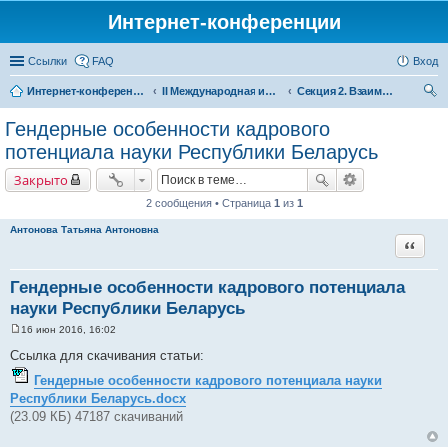
Интернет-конференции
Ссылки
FAQ
Вход
Интернет-конференции
II Международная интернет-конференция «Межрегиональное сотрудничество в формирующемся Евразийском экономическом пространстве»
Секция 2. Взаимодействие в сфере науки и инноваций – фактор повышения конкурентоспособности регионов в рамках Евразийского экономического союза
ои
Гендерные особенности кадрового
ск
потенциала науки Республики Беларусь
Закрыто
2 сообщения • Страница
1
из
1
Антонова Татьяна Антоновна
Цитата
Гендерные особенности кадрового потенциала
науки Республики Беларусь
16 июн 2016, 16:02
С
о
Ссылка для скачивания статьи:
о
б
Гендерные особенности кадрового потенциала науки
щ
Республики Беларусь.docx
е
н
(23.09 КБ) 47187 скачиваний
и
е