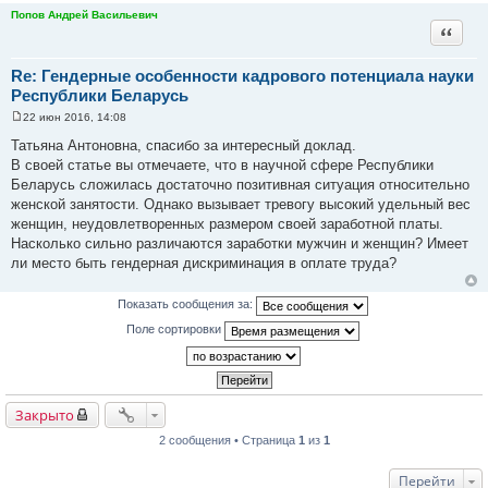
Попов Андрей Васильевич
Цитата
Re: Гендерные особенности кадрового потенциала науки
Республики Беларусь
22 июн 2016, 14:08
С
о
Татьяна Антоновна, спасибо за интересный доклад.
о
В своей статье вы отмечаете, что в научной сфере Республики
б
щ
Беларусь сложилась достаточно позитивная ситуация относительно
е
женской занятости. Однако вызывает тревогу высокий удельный вес
н
и
женщин, неудовлетворенных размером своей заработной платы.
е
Насколько сильно различаются заработки мужчин и женщин? Имеет
ли место быть гендерная дискриминация в оплате труда?
Показать сообщения за:
Поле сортировки
Закрыто
2 сообщения • Страница
1
из
1
Перейти