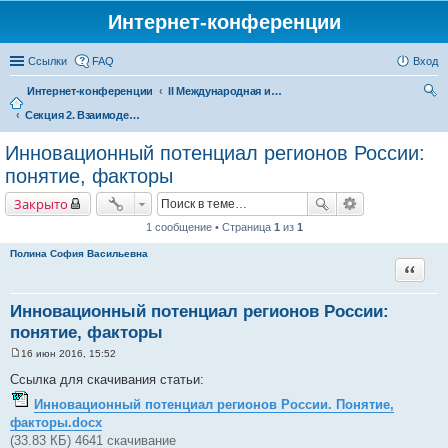
Интернет-конференции
Ссылки
FAQ
Вход
Интернет-конференции
II Международная интернет-конференция «Межрегиональное сотрудничество в формирующемся Евразийском экономическом пространстве»
Секция 2. Взаимодействие в сфере науки и инноваций – фактор повышения конкурентоспособности регионов в рамках Евразийского экономического союза
ои
ск
Инновационный потенциал регионов России:
понятие, факторы
Закрыто
1 сообщение • Страница
1
из
1
Полина София Васильевна
Цитата
Инновационный потенциал регионов России:
понятие, факторы
16 июн 2016, 15:52
С
о
Ссылка для скачивания статьи:
о
б
Инновационный потенциал регионов России. Понятие,
щ
факторы.docx
е
н
(33.83 КБ) 4641 скачивание
и