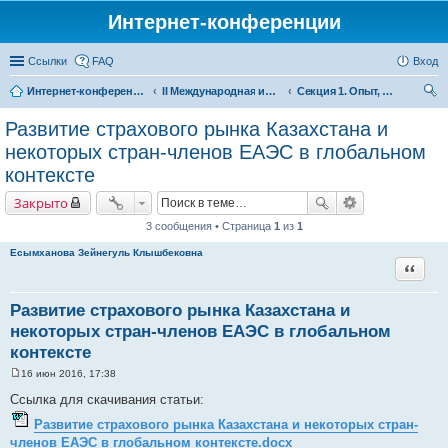
Интернет-конференции
Ссылки
FAQ
Вход
Интернет-конференции
II Международная интернет-конференция «Межрегиональное сотрудничество в формирующемся Евразийском экономическом пространстве»
Секция 1. Опыт, проблемы и перспективы межрегионального торгово-экономического сотрудничества в рамках Евразийского экономического союза
ои
Развитие страхового рынка Казахстана и
ск
некоторых стран-членов ЕАЭС в глобальном
контексте
Закрыто
3 сообщения • Страница
1
из
1
Есымханова Зейнегуль Клышбековна
Цитата
Развитие страхового рынка Казахстана и
некоторых стран-членов ЕАЭС в глобальном
контексте
16 июн 2016, 17:38
С
о
Ссылка для скачивания статьи:
о
б
Развитие страхового рынка Казахстана и некоторых стран-
щ
членов ЕАЭС в глобальном контексте.docx
е