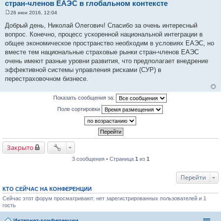
стран-членов ЕАЭС в глобальном контексте
26 июн 2016, 12:04
С
о
Добрый день, Николай Олегович! Спасибо за очень интересный
о
вопрос. Конечно, процесс ускоренной национальной интеграции в
б
щ
общее экономическое пространство необходим в условиях ЕАЭС, но
е
вместе тем национальные страховые рынки стран-членов ЕАЭС
н
и
очень имеют разные уровни развития, что предполагает внедрение
е
эффективной системы управления рисками (СУР) в
перестраховочном бизнесе.
Показать сообщения за:
Поле сортировки
Закрыто
3 сообщения • Страница
1
из
1
Перейти
КТО СЕЙЧАС НА КОНФЕРЕНЦИИ
Сейчас этот форум просматривают: нет зарегистрированных пользователей и 1
гость
Интернет-конференции