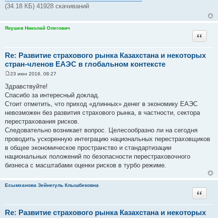
н
(34.18 КБ) 41928 скачиваний
и
е
Якушев Николай Олегович
Цитата
Re: Развитие страхового рынка Казахстана и некоторых
стран-членов ЕАЭС в глобальном контексте
23 июн 2016, 08:27
С
о
Здравствуйте!
о
Спасибо за интересный доклад.
б
щ
Стоит отметить, что приход «длинных» денег в экономику ЕАЭС
е
невозможен без развития страхового рынка, в частности, сектора
н
и
перестрахования рисков.
е
Следовательно возникает вопрос. Целесообразно ли на сегодня
проводить ускоренную интеграцию национальных перестраховщиков
в общее экономическое пространство и стандартизации
национальных положений по безопасности перестраховочного
бизнеса с масштабами оценки рисков в турбо режиме.
Есымханова Зейнегуль Клышбековна
Цитата
Re: Развитие страхового рынка Казахстана и некоторых