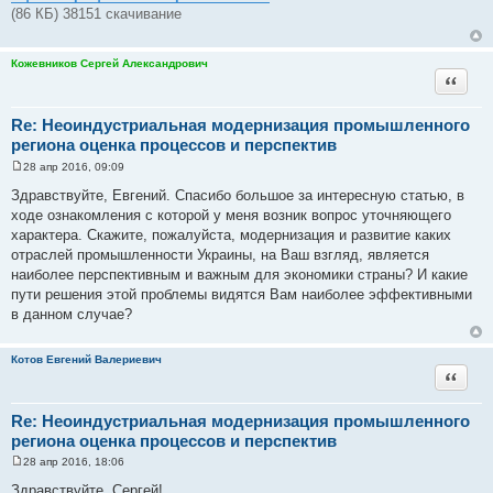
н
(86 КБ) 38151 скачивание
и
е
Кожевников Сергей Александрович
Цитата
Re: Неоиндустриальная модернизация промышленного
региона оценка процессов и перспектив
28 апр 2016, 09:09
С
о
Здравствуйте, Евгений. Спасибо большое за интересную статью, в
о
ходе ознакомления с которой у меня возник вопрос уточняющего
б
щ
характера. Скажите, пожалуйста, модернизация и развитие каких
е
отраслей промышленности Украины, на Ваш взгляд, является
н
и
наиболее перспективным и важным для экономики страны? И какие
е
пути решения этой проблемы видятся Вам наиболее эффективными
в данном случае?
Котов Евгений Валериевич
Цитата
Re: Неоиндустриальная модернизация промышленного
региона оценка процессов и перспектив
28 апр 2016, 18:06
С
о
Здравствуйте, Сергей!