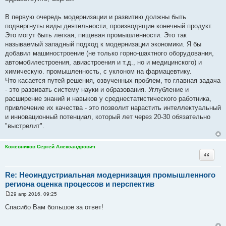
о
б
щ
В первую очередь модернизации и развитию должны быть
е
подвергнуты виды деятельности, производящие конечный продукт.
н
и
Это могут быть легкая, пищевая промышленности. Это так
е
называемый западный подход к модернизации экономики. Я бы
добавил машиностроение (не только горно-шахтного оборудования,
автомобилестроения, авиастроения и т.д., но и медицинского) и
химическую. промышленность, с уклоном на фармацевтику.
Что касается путей решения, озвученных проблем, то главная задача
- это развивать систему науки и образования. Углубление и
расширение знаний и навыков у среднестатистического работника,
привлечение их качества - это позволит нарастить интеллектуальный
и инновационный потенциал, который лет через 20-30 обязательно
"выстрелит".
Кожевников Сергей Александрович
Цитата
Re: Неоиндустриальная модернизация промышленного
региона оценка процессов и перспектив
29 апр 2016, 09:25
С
о
Спасибо Вам большое за ответ!
о
б
щ