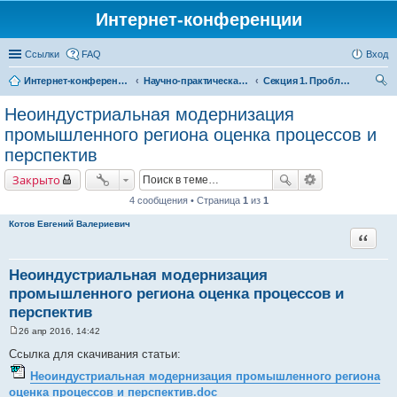
Интернет-конференции
Ссылки
FAQ
Вход
Интернет-конференции
Научно-практическая интернет-конференция «Проблемы экономического роста и устойчивого развития территорий»
Секция 1. Проблемы социально-экономического развития и управления территориями
ои
Неоиндустриальная модернизация
ск
промышленного региона оценка процессов и
перспектив
Закрыто
4 сообщения • Страница
1
из
1
Котов Евгений Валериевич
Цитата
Неоиндустриальная модернизация
промышленного региона оценка процессов и
перспектив
26 апр 2016, 14:42
С
о
Ссылка для скачивания статьи:
о
б
Неоиндустриальная модернизация промышленного региона
щ
оценка процессов и перспектив.doc
е