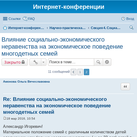
Интернет-конференции
Ссылки
FAQ
Вход
Интернет-конференции
Научно-практическая интернет-конференция «Глобальные вызовы и региональное развитие в зеркале социологических измерений»
Секция 4. Социально-экономическое неравенство в современном обществе
ои
Влияние социально-экономического
ск
неравенства на экономическое поведение
многодетных семей
Закрыто
11 сообщений
1
2
Амонова Ольга Вячеславовна
Цитата
Re: Влияние социально-экономического
неравенства на экономическое поведение
многодетных семей
18 мар 2016, 10:54
С
о
Александр Игоревич!
о
Материальное положение семей с различным количеством детей
б
щ