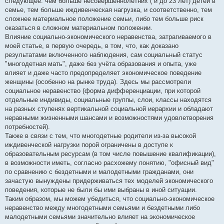
следующее: чем больше несовершеннолетних ( и до 23 лет) детей в
е
семье, тем больше иждивенческая нагрузка, и соответственно, тем
н
и
сложнее материальное положение семьи, либо тем больше риск
е
оказаться в сложном материальном положении.
Влияние социально-экономического неравенства, затрагиваемого в
моей статье, в первую очередь, в том, что, как доказано
результатами включенного наблюдения, сам социальный статус
"многодетная мать", даже без учёта образования и опыта, уже
влияет и даже часто предопределяет экономическое поведение
женщины (особенно на рынке труда). Здесь мы рассмотрели
социальное неравенство (форма дифференциации, при которой
отдельные индивиды, социальные группы, слои, классы находятся
на разных ступенях вертикальной социальной иерархии и обладают
неравными жизненными шансами и возможностями удовлетворения
потребностей).
Также в связи с тем, что многодетные родители из-за высокой
иждивенческой нагрузки порой ограничены в доступе к
образовательным ресурсам (в том числе повышение квалификации),
в возможности иметь, согласно расхожему понятию, "офисный вид"
по сравнению с бездетными и малодетными гражданами, они
зачастую вынуждены придерживаться тех моделей экономического
поведения, которые не были бы ими выбраны в иной ситуации.
Таким образом, мы можем убедиться, что социально-экономическое
неравенство между многодетными семьями и бездетными либо
малодетными семьями значительно влияет на экономическое