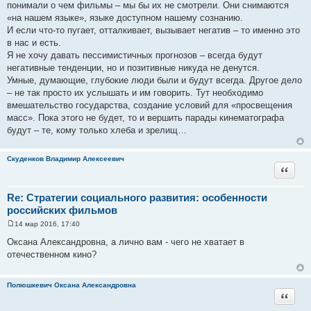
и
понимали о чем фильмы – мы бы их не смотрели. Они снимаются
е
«на нашем языке», языке доступном нашему сознанию.
И если что-то пугает, отталкивает, вызывает негатив – то именно это
в нас и есть.
Я не хочу давать пессимистичных прогнозов – всегда будут
негативные тенденции, но и позитивные никуда не денутся.
Умные, думающие, глубокие люди были и будут всегда. Другое дело
– не так просто их услышать и им говорить. Тут необходимо
вмешательство государства, создание условий для «просвещения
масс». Пока этого не будет, то и вершить парады кинематографа
будут – те, кому только хлеба и зрелищ…
Скуденков Владимир Алексеевич
Цитата
Re: Стратегии социального развития: особенности
российских фильмов
14 мар 2016, 17:40
С
о
Оксана Александровна, а лично вам - чего не хватает в
о
отечественном кино?
б
щ
е
н
Полюшкевич Оксана Александровна
и
Цитата
е