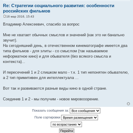
Re: Стратегии социального развития: особенности
российских фильмов
16 мар 2016, 15:43
С
о
Владимир Алексеевич, спасибо за вопрос
о
б
щ
Мне не хватает обычных смыслов и значений (как это ни банально
е
звучит).
н
и
На сегодняшний день, в отечественном кинематографе имеется два
е
типа фильмов - для элиты - со смыслом (так называемое
неформатное кино) и для обывателя (без всякого смысла и
контекста)...
И пересечений 1 и 2 слишком мало - т.к. 1 тип непонятен обывателю,
а 2 тип примитивен для интеллектуала ...
Вот так и развиваются разные виды кино в одной стране.
Соединив 1 и 2 - мы получим - новое мировоззрение.
Показать сообщения за:
Поле сортировки