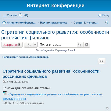
Интернет-конференции
Ссылки
FAQ
Вход
Интернет-конференции
Научно-практическая интернет-конференция «Глобальные вызовы и региональное развитие в зеркале социологических измерений»
Секция 3. Человеческий капитал: вызовы для России
ои
Стратегии социального развития: особенности
ск
российских фильмов
Закрыто
5 сообщений • Страница
1
из
1
Полюшкевич Оксана Александровна
Цитата
Стратегии социального развития: особенности
российских фильмов
14 мар 2016, 12:03
С
о
Ссылка для скачивания статьи:
о
б
Стратегии социального развития особенности российских
щ
фильмов.docx
е
н
(28.82 КБ) 3996 скачиваний
и
е