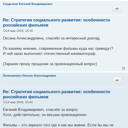
Скуденков Евгений Владимирович
Цитата
Re: Стратегии социального развития: особенности
российских фильмов
14 мар 2016, 15:18
С
о
Оксана Александровна, спасибо за интересный доклад
о
б
щ
По вашему мнению, современные фильмы куда нас приведут?
е
И чей заказ выполняет отечественный кинематограф.
н
и
е
(Заранее прошу прощение за провокационный вопрос)
Полюшкевич Оксана Александровна
Цитата
Re: Стратегии социального развития: особенности
российских фильмов
14 мар 2016, 15:44
С
о
Евгений Владимирович, спасибо за вопрос
о
Хотя, действительно, он весьма провокационен.
б
щ
е
Фильмы – это зеркало того где и как мы живем. Если бы мы не
н