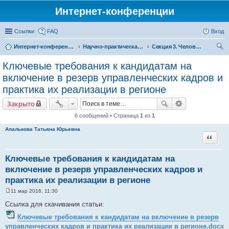
Интернет-конференции
Ссылки
FAQ
Вход
Интернет-конференции
Научно-практическая интернет-конференция «Глобальные вызовы и региональное развитие в зеркале социологических измерений»
Секция 3. Человеческий капитал: вызовы для России
ои
Ключевые требования к кандидатам на
ск
включение в резерв управленческих кадров и
практика их реализации в регионе
Закрыто
6 сообщений • Страница
1
из
1
Апалькова Татьяна Юрьевна
Цитата
Ключевые требования к кандидатам на
включение в резерв управленческих кадров и
практика их реализации в регионе
11 мар 2016, 11:30
С
о
Ссылка для скачивания статьи:
о
б
Ключевые требования к кандидатам на включение в резерв
щ
управленческих кадров и практика их реализации в регионе.docx
е