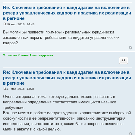
Re: Ключевые требования к кандидатам на включение в
резерв управленческих кадров и практика их реализации
в регионе
16 мар 2016, 14:48
С
о
Вы могли бы привести примеры - региональных юридически
о
закрепленных норм к требованиям кандидатов управленческих
б
щ
кадров?
е
н
и
Устинова Ксения Александровна
е
Цитата
Re: Ключевые требования к кандидатам на включение в
резерв управленческих кадров и практика их реализации
в регионе
17 мар 2016, 13:36
С
о
Очень интересная тема, которую дальше можно развивать в
о
направлении определения соответствия имеющихся навыков
б
щ
требуемым.
е
Важное место в работе следует уделить характеристике выборочной
н
и
совокупности и ее репрезентативности, описанию инструментария
е
исследования, в частности того, какие блоки вопросов включены
были в анкету и с какой целью.