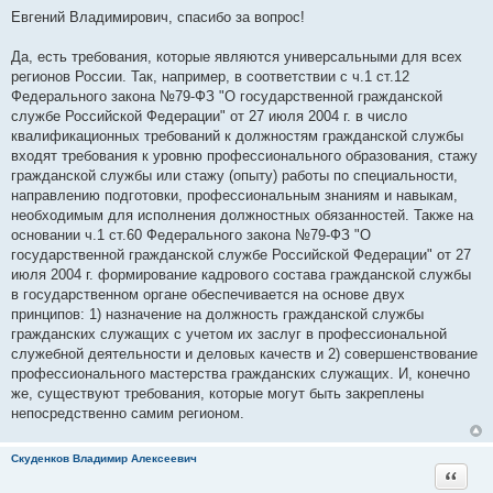
о
Евгений Владимирович, спасибо за вопрос!
о
б
щ
Да, есть требования, которые являются универсальными для всех
е
регионов России. Так, например, в соответствии с ч.1 ст.12
н
и
Федерального закона №79-ФЗ "О государственной гражданской
е
службе Российской Федерации" от 27 июля 2004 г. в число
квалификационных требований к должностям гражданской службы
входят требования к уровню профессионального образования, стажу
гражданской службы или стажу (опыту) работы по специальности,
направлению подготовки, профессиональным знаниям и навыкам,
необходимым для исполнения должностных обязанностей. Также на
основании ч.1 ст.60 Федерального закона №79-ФЗ "О
государственной гражданской службе Российской Федерации" от 27
июля 2004 г. формирование кадрового состава гражданской службы
в государственном органе обеспечивается на основе двух
принципов: 1) назначение на должность гражданской службы
гражданских служащих с учетом их заслуг в профессиональной
служебной деятельности и деловых качеств и 2) совершенствование
профессионального мастерства гражданских служащих. И, конечно
же, существуют требования, которые могут быть закреплены
непосредственно самим регионом.
Скуденков Владимир Алексеевич
Цитата