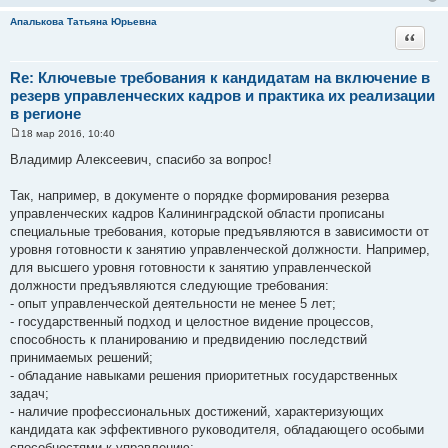
Апалькова Татьяна Юрьевна
Цитата
Re: Ключевые требования к кандидатам на включение в
резерв управленческих кадров и практика их реализации
в регионе
18 мар 2016, 10:40
С
о
Владимир Алексеевич, спасибо за вопрос!
о
б
щ
Так, например, в документе о порядке формирования резерва
е
управленческих кадров Калининградской области прописаны
н
и
специальные требования, которые предъявляются в зависимости от
е
уровня готовности к занятию управленческой должности. Например,
для высшего уровня готовности к занятию управленческой
должности предъявляются следующие требования:
- опыт управленческой деятельности не менее 5 лет;
- государственный подход и целостное видение процессов,
способность к планированию и предвидению последствий
принимаемых решений;
- обладание навыками решения приоритетных государственных
задач;
- наличие профессиональных достижений, характеризующих
кандидата как эффективного руководителя, обладающего особыми
способностями к управлению;