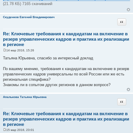
н
(21.78 КБ) 7165 скачиваний
и
е
Скуденков Евгений Владимирович
Цитата
Re: Ключевые требования к кандидатам на включение в
резерв управленческих кадров и практика их реализации
в регионе
14 мар 2016, 15:26
С
о
Татьяна Юрьевна, спасибо за интересный доклад
о
б
щ
По вашему мнению, требования к кандидатам на включение в резерв
е
управленческих кадров универсальны по всей России или же есть
н
и
региональная специфика?
е
Знакомы ли в сопытом других регионов в данном вопросе?
Апалькова Татьяна Юрьевна
Цитата
Re: Ключевые требования к кандидатам на включение в
резерв управленческих кадров и практика их реализации
в регионе
15 мар 2016, 23:01
С