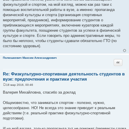
щ
физкультурой и спортом, на мой взгляд, можно как раз таки с
е
помощью воспитательной работы в вузе, а именно: пропаганда
н
и
физической культуры и спорта (организация спортивных
е
мероприятий, праздников), информирование студентов о
приближающихся мероприятиях, включение кураторов каждой
группы факультета, поощрение студентов за успехи в физической
культуре и спорте. Если говорить про административные меры, то
было бы неплохо, чтобы студенты сдавали обязательно ГТО (по
состоянию здоровья).
Полюшкевич Максим Александрович
Цитата
Re: Физкультурно-спортивная деятельность студентов в
вузе: предпочтения и практики участия
18 мар 2016, 00:46
С
о
Валерия Михайловна, спасибо за доклад
о
б
щ
Общеизвестно, что заниматься спортом - полезно, нужно,
е
целесообразно. НО! Не всегда это знание приводит к реальным
н
и
действиям (т.е. реальной практике физкультурно-спортивной
е
подготовки).
И на мой взгляд, только пропаганда тут не поможет (перевести слова