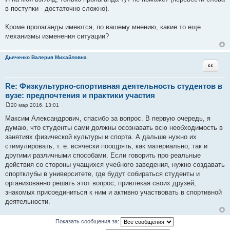
в поступки - достаточно сложно).
Кроме пропаганды имеются, по вашему мнению, какие то еще
механизмы изменения ситуации?
Дьяченко Валерия Михайловна
Цитата
Re: Физкультурно-спортивная деятельность студентов в
вузе: предпочтения и практики участия
20 мар 2016, 13:01
С
о
Максим Александрович, спасибо за вопрос. В первую очередь, я
о
думаю, что студенты сами должны осознавать всю необходимость в
б
щ
занятиях физической культуры и спорта. А дальше нужно их
е
стимулировать, т. е. всячески поощрять, как материально, так и
н
и
другими различными способами. Если говорить про реальные
е
действия со стороны учащихся учебного заведения, нужно создавать
спортклубы в университете, где будут собираться студенты и
организованно решать этот вопрос, привлекая своих друзей,
знакомых присоединиться к ним и активно участвовать в спортивной
деятельности.
Показать сообщения за: