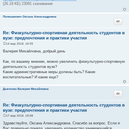
н
(26.19 КБ) 23081 скачивание
и
е
Полюшкевич Оксана Александровна
Цитата
Re: Физкультурно-спортивная деятельность студентов в
вузе: предпочтения и практики участия
14 мар 2016, 16:55
С
о
Валерия Михайловна, добрый день
о
б
щ
Как, по вашему мнению, можно увеличить физкультурно-спортивную
е
деятельность студентов вузе?
н
и
Какие административные меры должны быть? Какие
е
воспитательные? И какие еще?
Дьяченко Валерия Михайловна
Цитата
Re: Физкультурно-спортивная деятельность студентов в
вузе: предпочтения и практики участия
17 мар 2016, 19:08
С
о
Здравствуйте, Оксана Александровна. Спасибо за вопрос. Если я
о
Вас правильно поняла, увеличить количество занимающийся
б