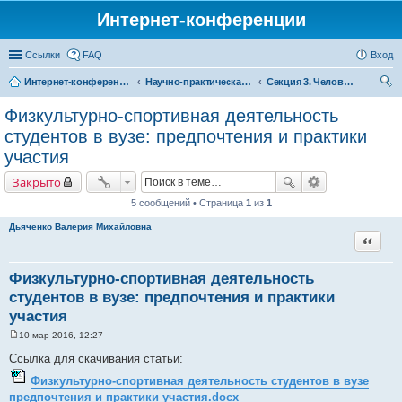
Интернет-конференции
Ссылки
FAQ
Вход
Интернет-конференции
Научно-практическая интернет-конференция «Глобальные вызовы и региональное развитие в зеркале социологических измерений»
Секция 3. Человеческий капитал: вызовы для России
ои
Физкультурно-спортивная деятельность
ск
студентов в вузе: предпочтения и практики
участия
Закрыто
5 сообщений • Страница
1
из
1
Дьяченко Валерия Михайловна
Цитата
Физкультурно-спортивная деятельность
студентов в вузе: предпочтения и практики
участия
10 мар 2016, 12:27
С
о
Ссылка для скачивания статьи:
о
б
Физкультурно-спортивная деятельность студентов в вузе
щ
предпочтения и практики участия.docx
е