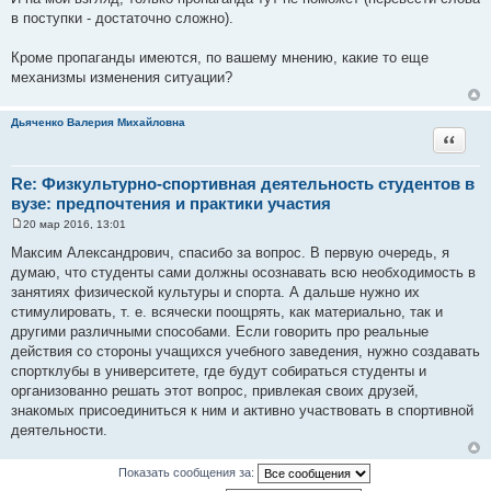
в поступки - достаточно сложно).
Кроме пропаганды имеются, по вашему мнению, какие то еще
механизмы изменения ситуации?
Дьяченко Валерия Михайловна
Цитата
Re: Физкультурно-спортивная деятельность студентов в
вузе: предпочтения и практики участия
20 мар 2016, 13:01
С
о
Максим Александрович, спасибо за вопрос. В первую очередь, я
о
думаю, что студенты сами должны осознавать всю необходимость в
б
щ
занятиях физической культуры и спорта. А дальше нужно их
е
стимулировать, т. е. всячески поощрять, как материально, так и
н
и
другими различными способами. Если говорить про реальные
е
действия со стороны учащихся учебного заведения, нужно создавать
спортклубы в университете, где будут собираться студенты и
организованно решать этот вопрос, привлекая своих друзей,
знакомых присоединиться к ним и активно участвовать в спортивной
деятельности.
Показать сообщения за: