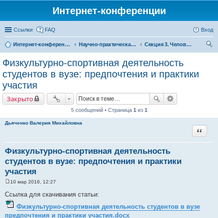
Интернет-конференции
Ссылки
FAQ
Вход
Интернет-конференции
Научно-практическая интернет-конференция «Глобальные вызовы и региональное развитие в зеркале социологических измерений»
Секция 3. Человеческий капитал: вызовы для России
ои
Физкультурно-спортивная деятельность
ск
студентов в вузе: предпочтения и практики
участия
Закрыто
5 сообщений • Страница
1
из
1
Дьяченко Валерия Михайловна
Цитата
Физкультурно-спортивная деятельность
студентов в вузе: предпочтения и практики
участия
10 мар 2016, 12:27
С
о
Ссылка для скачивания статьи:
о
б
Физкультурно-спортивная деятельность студентов в вузе
щ
предпочтения и практики участия.docx
е