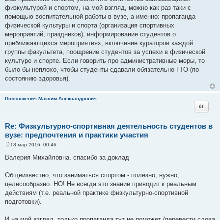
щ
физкультурой и спортом, на мой взгляд, можно как раз таки с
е
помощью воспитательной работы в вузе, а именно: пропаганда
н
и
физической культуры и спорта (организация спортивных
е
мероприятий, праздников), информирование студентов о
приближающихся мероприятиях, включение кураторов каждой
группы факультета, поощрение студентов за успехи в физической
культуре и спорте. Если говорить про административные меры, то
было бы неплохо, чтобы студенты сдавали обязательно ГТО (по
состоянию здоровья).
Полюшкевич Максим Александрович
Цитата
Re: Физкультурно-спортивная деятельность студентов в
вузе: предпочтения и практики участия
18 мар 2016, 00:46
С
о
Валерия Михайловна, спасибо за доклад
о
б
щ
Общеизвестно, что заниматься спортом - полезно, нужно,
е
целесообразно. НО! Не всегда это знание приводит к реальным
н
и
действиям (т.е. реальной практике физкультурно-спортивной
е
подготовки).
И на мой взгляд, только пропаганда тут не поможет (перевести слова