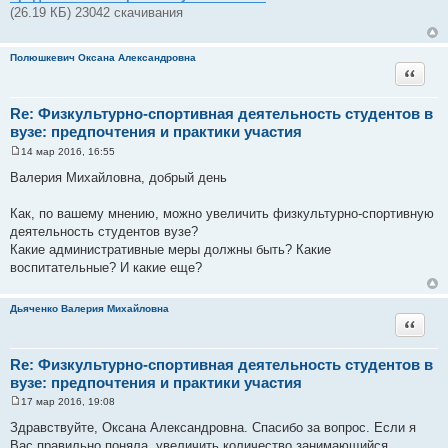
н
(26.19 КБ) 23042 скачивания
и
е
Полюшкевич Оксана Александровна
Цитата
Re: Физкультурно-спортивная деятельность студентов в
вузе: предпочтения и практики участия
14 мар 2016, 16:55
С
о
Валерия Михайловна, добрый день
о
б
щ
Как, по вашему мнению, можно увеличить физкультурно-спортивную
е
деятельность студентов вузе?
н
и
Какие административные меры должны быть? Какие
е
воспитательные? И какие еще?
Дьяченко Валерия Михайловна
Цитата
Re: Физкультурно-спортивная деятельность студентов в
вузе: предпочтения и практики участия
17 мар 2016, 19:08
С
о
Здравствуйте, Оксана Александровна. Спасибо за вопрос. Если я
о
Вас правильно поняла, увеличить количество занимающийся
б