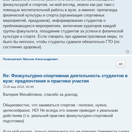
щ
физкультурой и спортом, на мой взгляд, можно как раз таки с
е
помощью воспитательной работы в вузе, а именно: пропаганда
н
и
физической культуры и спорта (организация спортивных
е
мероприятий, праздников), информирование студентов о
приближающихся мероприятиях, включение кураторов каждой
группы факультета, поощрение студентов за успехи в физической
культуре и спорте. Если говорить про административные меры, то
было бы неплохо, чтобы студенты сдавали обязательно ГТО (по
состоянию здоровья).
Полюшкевич Максим Александрович
Цитата
Re: Физкультурно-спортивная деятельность студентов в
вузе: предпочтения и практики участия
18 мар 2016, 00:46
С
о
Валерия Михайловна, спасибо за доклад
о
б
щ
Общеизвестно, что заниматься спортом - полезно, нужно,
е
целесообразно. НО! Не всегда это знание приводит к реальным
н
и
действиям (т.е. реальной практике физкультурно-спортивной
е
подготовки).
И на мой взгляд, только пропаганда тут не поможет (перевести слова