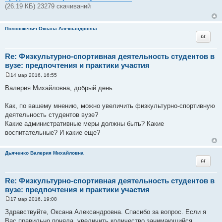
н
(26.19 КБ) 23279 скачиваний
и
е
Полюшкевич Оксана Александровна
Цитата
Re: Физкультурно-спортивная деятельность студентов в
вузе: предпочтения и практики участия
14 мар 2016, 16:55
С
о
Валерия Михайловна, добрый день
о
б
щ
Как, по вашему мнению, можно увеличить физкультурно-спортивную
е
деятельность студентов вузе?
н
и
Какие административные меры должны быть? Какие
е
воспитательные? И какие еще?
Дьяченко Валерия Михайловна
Цитата
Re: Физкультурно-спортивная деятельность студентов в
вузе: предпочтения и практики участия
17 мар 2016, 19:08
С
о
Здравствуйте, Оксана Александровна. Спасибо за вопрос. Если я
о
Вас правильно поняла, увеличить количество занимающийся
б