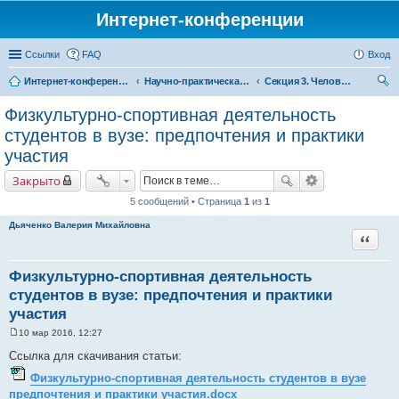
Интернет-конференции
Ссылки
FAQ
Вход
Интернет-конференции
Научно-практическая интернет-конференция «Глобальные вызовы и региональное развитие в зеркале социологических измерений»
Секция 3. Человеческий капитал: вызовы для России
ои
Физкультурно-спортивная деятельность
ск
студентов в вузе: предпочтения и практики
участия
Закрыто
5 сообщений • Страница
1
из
1
Дьяченко Валерия Михайловна
Цитата
Физкультурно-спортивная деятельность
студентов в вузе: предпочтения и практики
участия
10 мар 2016, 12:27
С
о
Ссылка для скачивания статьи:
о
б
Физкультурно-спортивная деятельность студентов в вузе
щ
предпочтения и практики участия.docx
е