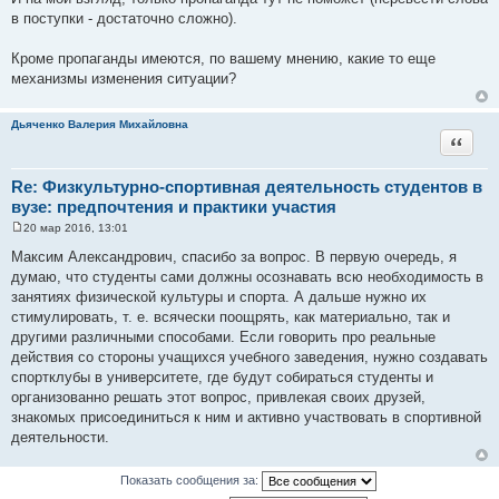
в поступки - достаточно сложно).
Кроме пропаганды имеются, по вашему мнению, какие то еще
механизмы изменения ситуации?
Дьяченко Валерия Михайловна
Цитата
Re: Физкультурно-спортивная деятельность студентов в
вузе: предпочтения и практики участия
20 мар 2016, 13:01
С
о
Максим Александрович, спасибо за вопрос. В первую очередь, я
о
думаю, что студенты сами должны осознавать всю необходимость в
б
щ
занятиях физической культуры и спорта. А дальше нужно их
е
стимулировать, т. е. всячески поощрять, как материально, так и
н
и
другими различными способами. Если говорить про реальные
е
действия со стороны учащихся учебного заведения, нужно создавать
спортклубы в университете, где будут собираться студенты и
организованно решать этот вопрос, привлекая своих друзей,
знакомых присоединиться к ним и активно участвовать в спортивной
деятельности.
Показать сообщения за: