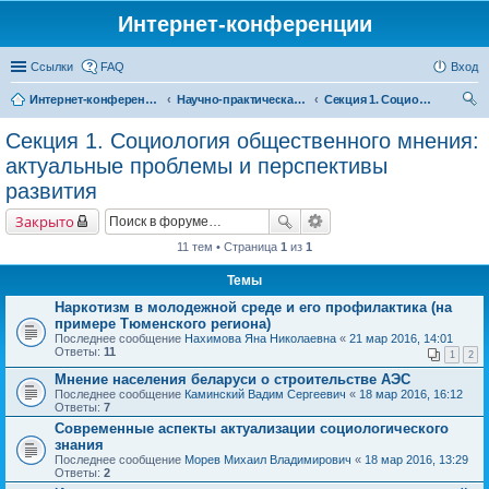
Интернет-конференции
Ссылки
FAQ
Вход
Интернет-конференции
Научно-практическая интернет-конференция «Глобальные вызовы и региональное развитие в зеркале социологических измерений»
Секция 1. Социология общественного мнения: актуальные проблемы и перспективы развития
ои
Секция 1. Социология общественного мнения:
ск
актуальные проблемы и перспективы
развития
Закрыто
11 тем • Страница
1
из
1
Темы
Наркотизм в молодежной среде и его профилактика (на
примере Тюменского региона)
Последнее сообщение
Нахимова Яна Николаевна
«
21 мар 2016, 14:01
Ответы:
11
1
2
Мнение населения беларуси о строительстве АЭС
Последнее сообщение
Каминский Вадим Сергеевич
«
18 мар 2016, 16:12
Ответы:
7
Современные аспекты актуализации социологического
знания
Последнее сообщение
Морев Михаил Владимирович
«
18 мар 2016, 13:29
Ответы:
2