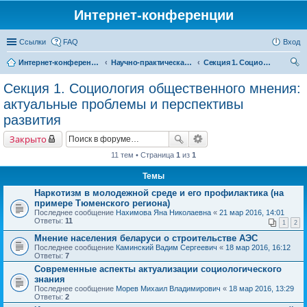
Интернет-конференции
Ссылки
FAQ
Вход
Интернет-конференции
Научно-практическая интернет-конференция «Глобальные вызовы и региональное развитие в зеркале социологических измерений»
Секция 1. Социология общественного мнения: актуальные проблемы и перспективы развития
ои
Секция 1. Социология общественного мнения:
ск
актуальные проблемы и перспективы
развития
Закрыто
11 тем • Страница
1
из
1
Темы
Наркотизм в молодежной среде и его профилактика (на
примере Тюменского региона)
Последнее сообщение
Нахимова Яна Николаевна
«
21 мар 2016, 14:01
Ответы:
11
1
2
Мнение населения беларуси о строительстве АЭС
Последнее сообщение
Каминский Вадим Сергеевич
«
18 мар 2016, 16:12
Ответы:
7
Современные аспекты актуализации социологического
знания
Последнее сообщение
Морев Михаил Владимирович
«
18 мар 2016, 13:29
Ответы:
2