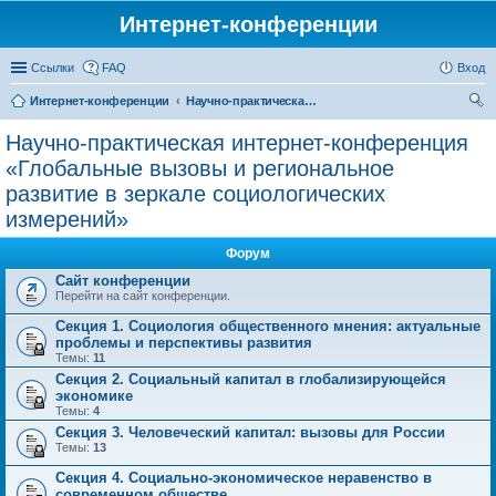
Интернет-конференции
Ссылки
FAQ
Вход
Интернет-конференции
Научно-практическая интернет-конференция «Глобальные вызовы и региональное развитие в зеркале социологических измерений»
ои
Научно-практическая интернет-конференция
ск
«Глобальные вызовы и региональное
развитие в зеркале социологических
измерений»
Форум
Сайт конференции
Перейти на сайт конференции.
Секция 1. Социология общественного мнения: актуальные
проблемы и перспективы развития
Темы:
11
Секция 2. Социальный капитал в глобализирующейся
экономике
Темы:
4
Секция 3. Человеческий капитал: вызовы для России
Темы:
13
Секция 4. Социально-экономическое неравенство в
современном обществе