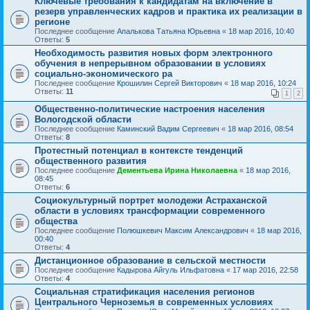
Ключевые требования к кандидатам на включение в
резерв управленческих кадров и практика их реализации в
регионе
Последнее сообщение
Апалькова Татьяна Юрьевна
«
18 мар 2016, 10:40
Ответы:
5
Необходимость развития новых форм электронного
обучения в непрерывном образовании в условиях
социально-экономического ра
Последнее сообщение
Крошилин Сергей Викторович
«
18 мар 2016, 10:24
Ответы:
11
1
2
Общественно-политические настроения населения
Вологодской области
Последнее сообщение
Каминский Вадим Сергеевич
«
18 мар 2016, 08:54
Ответы:
8
Протестный потенциал в контексте тенденций
общественного развития
Последнее сообщение
Дементьева Ирина Николаевна
«
18 мар 2016,
08:45
Ответы:
6
Социокультурный портрет молодежи Астраханской
области в условиях трансформации современного
общества
Последнее сообщение
Полюшкевич Максим Александрович
«
18 мар 2016,
00:40
Ответы:
4
Дистанционное образование в сельской местности
Последнее сообщение
Кадырова Айгуль Ильфатовна
«
17 мар 2016, 22:58
Ответы:
4
Социальная стратификация населения регионов
Центрального Черноземья в современных условиях