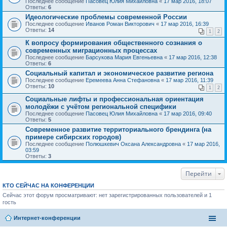
Последнее сообщение
Пасовец Юлия Михайловна
«
17 мар 2016, 18:07
Ответы:
6
Идеологические проблемы современной России
Последнее сообщение
Иванов Роман Викторович
«
17 мар 2016, 16:39
Ответы:
14
1
2
К вопросу формирования общественного сознания о
современных миграционных процессах
Последнее сообщение
Барсукова Мария Евгеньевна
«
17 мар 2016, 12:38
Ответы:
6
Социальный капитал и экономическое развитие региона
Последнее сообщение
Еремеева Анна Стефановна
«
17 мар 2016, 11:39
Ответы:
10
1
2
Социальные лифты и профессиональная ориентация
молодёжи с учётом региональной специфики
Последнее сообщение
Пасовец Юлия Михайловна
«
17 мар 2016, 09:40
Ответы:
5
Современное развитие территориального брендинга (на
примере сибирских городов)
Последнее сообщение
Полюшкевич Оксана Александровна
«
17 мар 2016,
03:59
Ответы:
3
Перейти
КТО СЕЙЧАС НА КОНФЕРЕНЦИИ
Сейчас этот форум просматривают: нет зарегистрированных пользователей и 1
гость
Интернет-конференции