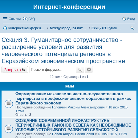
Интернет-конференции
Ссылки
FAQ
Вход
Интернет-конференции
Международная интернет-конференция по проблемам социально-экономического развития территорий стран Евразийского экономического союза, посвященной 25-летию ИСЭРТ РАН
Секция 3. Гуманитарное сотрудничество - расширение условий для развития человеческого потенциала регионов в Евразийском экономическом пространстве
ои
Секция 3. Гуманитарное сотрудничество -
ск
расширение условий для развития
человеческого потенциала регионов в
Евразийском экономическом пространстве
Закрыто
12 тем • Страница
1
из
1
Темы
Формирование механизмов частно-государственного
партнерства в профессиональном образовании в рамках
Евразийского экономи
Последнее сообщение
Головчин Максим Александрович
«
18 июн 2015,
17:50
Ответы:
2
СОЗДАНИЕ СОВРЕМЕННОЙ ИНФРАСТРУКТУРЫ
ПЕРИФЕРИЙНЫХ РАЙОНОВ СЕВЕРА КАК НЕОБХОДИМОЕ
УСЛОВИЕ УСТОЙЧИВОГО РАЗВИТИЯ СЕЛЬСКОГО Х
Последнее сообщение
Попов Андрей Васильевич
«
18 июн 2015, 17:29
Ответы:
1