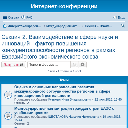
Интернет-конференции
Ссылки
FAQ
Вход
Интернет-конференции
Международная интернет-конференция по проблемам социально-экономического развития территорий стран Евразийского экономического союза, посвященной 25-летию ИСЭРТ РАН
Секция 2. Взаимодействие в сфере науки и инноваций - фактор повышения конкурентоспособности регионов в рамках Евразийского экономического союза
ои
Секция 2. Взаимодействие в сфере науки и
ск
инноваций - фактор повышения
конкурентоспособности регионов в рамках
Евразийского экономического союза
Закрыто
7 тем • Страница
1
из
1
Темы
Оценка и основные направления развития
международного сотрудничества регионов в сфере
инновационной деятельности
Последнее сообщение
Кузьмин Илья Владимирович
«
22 июн 2015, 13:40
Ответы:
2
Межгосударственная миграция граждан стран ЕАЭС с
учебными целями
Последнее сообщение
ШЕСТАКОВА Наталия Николаевна
«
19 июн 2015,
15:44
Ответы:
2