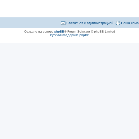
Связаться с администрацией
Наша кома
Создано на основе
phpBB
® Forum Software © phpBB Limited
Русская поддержка phpBB