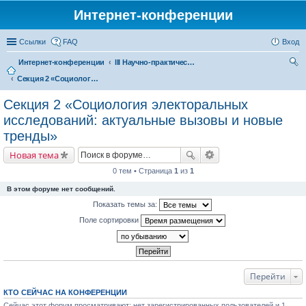
Интернет-конференции
Ссылки
FAQ
Вход
Интернет-конференции
III Научно-практическая интернет-конференция «Глобальные вызовы и региональное развитие в зеркале социологических измерений»
Секция 2 «Социология электоральных исследований: актуальные вызовы и новые тренды»
ои
ск
Секция 2 «Социология электоральных
исследований: актуальные вызовы и новые
тренды»
Новая тема
0 тем • Страница
1
из
1
В этом форуме нет сообщений.
Показать темы за:
Поле сортировки
Перейти
КТО СЕЙЧАС НА КОНФЕРЕНЦИИ
Сейчас этот форум просматривают: нет зарегистрированных пользователей и 1