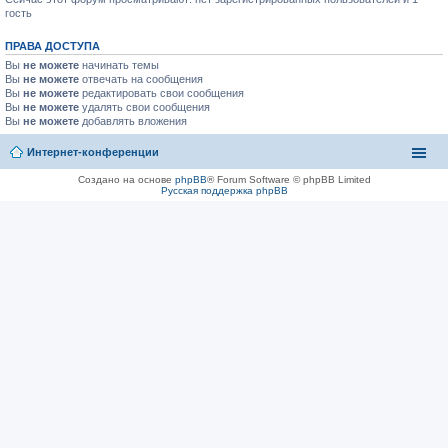
гость
ПРАВА ДОСТУПА
Вы
не можете
начинать темы
Вы
не можете
отвечать на сообщения
Вы
не можете
редактировать свои сообщения
Вы
не можете
удалять свои сообщения
Вы
не можете
добавлять вложения
Интернет-конференции
Создано на основе
phpBB
® Forum Software © phpBB Limited
Русская поддержка phpBB