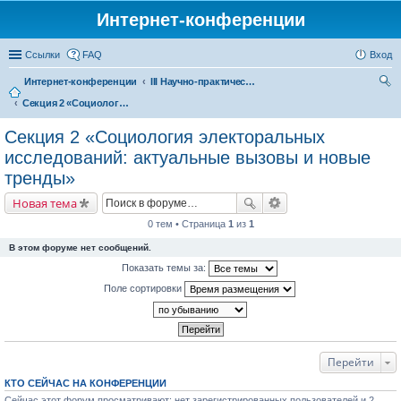
Интернет-конференции
Ссылки
FAQ
Вход
Интернет-конференции
III Научно-практическая интернет-конференция «Глобальные вызовы и региональное развитие в зеркале социологических измерений»
Секция 2 «Социология электоральных исследований: актуальные вызовы и новые тренды»
ои
ск
Секция 2 «Социология электоральных
исследований: актуальные вызовы и новые
тренды»
Новая тема
0 тем • Страница
1
из
1
В этом форуме нет сообщений.
Показать темы за:
Поле сортировки
Перейти
КТО СЕЙЧАС НА КОНФЕРЕНЦИИ
Сейчас этот форум просматривают: нет зарегистрированных пользователей и 2