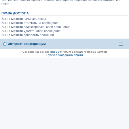
гостя
ПРАВА ДОСТУПА
Вы
не можете
начинать темы
Вы
не можете
отвечать на сообщения
Вы
не можете
редактировать свои сообщения
Вы
не можете
удалять свои сообщения
Вы
не можете
добавлять вложения
Интернет-конференции
Создано на основе
phpBB
® Forum Software © phpBB Limited
Русская поддержка phpBB