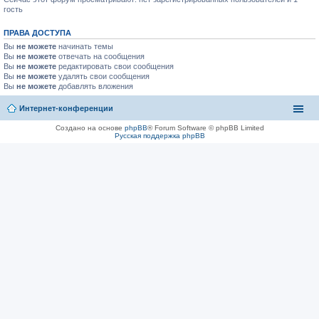
гость
ПРАВА ДОСТУПА
Вы
не можете
начинать темы
Вы
не можете
отвечать на сообщения
Вы
не можете
редактировать свои сообщения
Вы
не можете
удалять свои сообщения
Вы
не можете
добавлять вложения
Интернет-конференции
Создано на основе
phpBB
® Forum Software © phpBB Limited
Русская поддержка phpBB