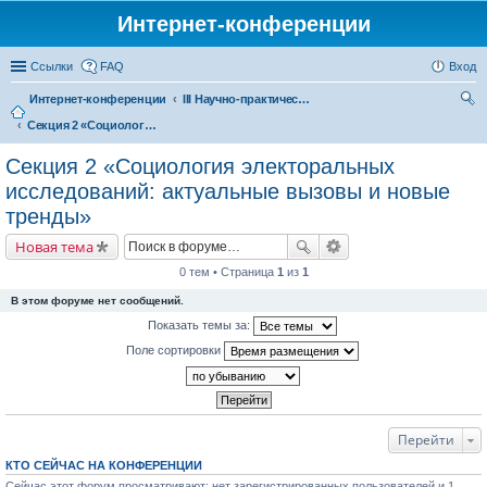
Интернет-конференции
Ссылки
FAQ
Вход
Интернет-конференции
III Научно-практическая интернет-конференция «Глобальные вызовы и региональное развитие в зеркале социологических измерений»
Секция 2 «Социология электоральных исследований: актуальные вызовы и новые тренды»
ои
ск
Секция 2 «Социология электоральных
исследований: актуальные вызовы и новые
тренды»
Новая тема
0 тем • Страница
1
из
1
В этом форуме нет сообщений.
Показать темы за:
Поле сортировки
Перейти
КТО СЕЙЧАС НА КОНФЕРЕНЦИИ
Сейчас этот форум просматривают: нет зарегистрированных пользователей и 1