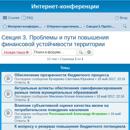
Интернет-конференции
Ссылки
FAQ
Вход
Интернет-конференции
II Научно-практическая интернет-конференция «Проблемы экономического роста и устойчивого развития территорий»
Секция 3. Проблемы и пути повышения финансовой устойчивости территории
ои
Секция 3. Проблемы и пути повышения
ск
финансовой устойчивости территории
Новая тема
12 тем • Страница
1
из
1
Темы
Обеспечение прозрачности бюджетного процесса
Последнее сообщение
Кучеренко Светлана Юрьевна
«
18 май 2017, 23:16
Ответы:
6
Актуальные аспекты обеспечения самофинансирования
разных типов муниципальных образований
Последнее сообщение
Микляева Ксения Алексеевна
«
18 май 2017, 22:16
Ответы:
2
Влияние субъективной оценки качества жизни на
потребительское поведение населения
Последнее сообщение
Россошанский Александр Игоревич
«
18 май
2017, 16:54
Ответы:
6
К вопросу о резервах повышения бюджетного потенциала