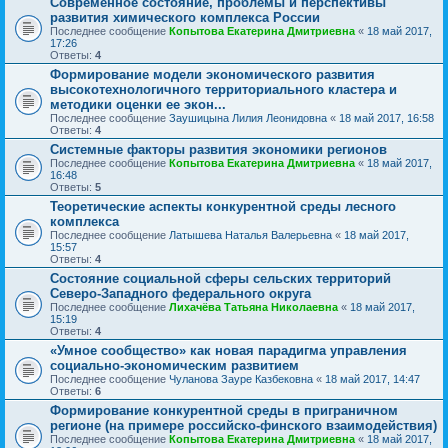
Современное состояние, проблемы и перспективы
развития химического комплекса России
Последнее сообщение
Копытова Екатерина Дмитриевна
«
18 май 2017,
17:26
Ответы:
4
Формирование модели экономического развития
высокотехнологичного территориального кластера и
методики оценки ее экон...
Последнее сообщение
Заушицына Лилия Леонидовна
«
18 май 2017, 16:58
Ответы:
4
Системные факторы развития экономики регионов
Последнее сообщение
Копытова Екатерина Дмитриевна
«
18 май 2017,
16:48
Ответы:
5
Теоретические аспекты конкурентной среды лесного
комплекса
Последнее сообщение
Латышева Наталья Валерьевна
«
18 май 2017,
15:57
Ответы:
4
Состояние социальной сферы сельских территорий
Северо-Западного федерального округа
Последнее сообщение
Лихачёва Татьяна Николаевна
«
18 май 2017,
15:19
Ответы:
4
«Умное сообщество» как новая парадигма управления
социально-экономическим развитием
Последнее сообщение
Чуланова Зауре Казбековна
«
18 май 2017, 14:47
Ответы:
6
Формирование конкурентной среды в приграничном
регионе (на примере российско-финского взаимодействия)
Последнее сообщение
Копытова Екатерина Дмитриевна
«
18 май 2017,