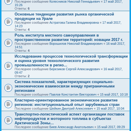
Последнее сообщение
Колесников Николай Геннадьевич
«
17 май 2017,
15:26
Ответы:
6
Основные тенденции развития рынка органической
продукции на Урале
Последнее сообщение
Астратова Галина Владимировна
«
17 май 2017,
14:23
Ответы:
4
Роль института местного самоуправления в
пространственном развитии территорий: новации 2017 г.
Последнее сообщение
Ворошилов Николай Владимирович
«
16 май 2017,
14:51
Ответы:
4
Исследование процессов технологической трансформации
и оценка уровня технологического развития
промышленности в регио...
Последнее сообщение
Березиков Сергей Александрович
«
16 май 2017,
09:47
Ответы:
2
Система показателей, характеризующих социально-
экономические взаимосвязи между приграничными
регионами
Последнее сообщение
Павлов Константин Викторович
«
15 май 2017, 10:18
Кластерно-ориентированное экономическое развитие
регионов: институциональный опыт зарубежных стран
Последнее сообщение
Шейкин Дмитрий Алексеевич
«
15 май 2017, 10:04
Транспортно-логистический аспект организации поставок
нефтепродуктов и моторного топлива в субъектах
Арктической Зоны...
Последнее сообщение
Биев Александр Анатольевич
«
15 май 2017, 09:29