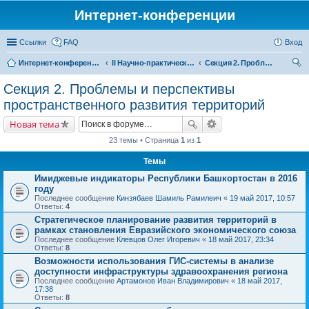
Интернет-конференции
Ссылки
FAQ
Вход
Интернет-конференции
II Научно-практическая интернет-конференция «Проблемы экономического роста и устойчивого развития территорий»
Секция 2. Проблемы и перспективы пространственного развития территорий
ои
Секция 2. Проблемы и перспективы
ск
пространственного развития территорий
Новая тема
23 темы • Страница
1
из
1
Темы
Имиджевые индикаторы Республики Башкортостан в 2016
году
Последнее сообщение
Кинзябаев Шамиль Рамилеич
«
19 май 2017, 10:57
Ответы:
4
Стратегическое планирование развития территорий в
рамках становления Евразийского экономического союза
Последнее сообщение
Клевцов Олег Игоревич
«
18 май 2017, 23:34
Ответы:
8
Возможности использования ГИС-системы в анализе
доступности инфраструктуры здравоохранения региона
Последнее сообщение
Артамонов Иван Владимирович
«
18 май 2017,
17:38
Ответы:
8