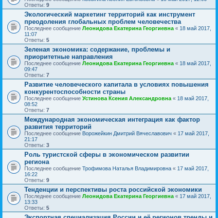
Ответы:
9
Экологический маркетинг территорий как инструмент
преодоления глобальных проблем человечества
Последнее сообщение
Леонидова Екатерина Георгиевна
«
18 май 2017,
11:07
Ответы:
5
Зеленая экономика: содержание, проблемы и
приоритетные направления
Последнее сообщение
Леонидова Екатерина Георгиевна
«
18 май 2017,
09:47
Ответы:
7
Развитие человеческого капитала в условиях повышения
конкурентоспособности страны
Последнее сообщение
Устинова Ксения Александровна
«
18 май 2017,
08:52
Ответы:
7
Международная экономическая интеграция как фактор
развития территорий
Последнее сообщение
Ворожейкин Дмитрий Вячеславович
«
17 май 2017,
21:17
Ответы:
3
Роль туристской сферы в экономическом развитии
региона
Последнее сообщение
Трофимова Наталья Владимировна
«
17 май 2017,
16:22
Ответы:
9
Тенденции и перспективы роста российской экономики
Последнее сообщение
Леонидова Екатерина Георгиевна
«
17 май 2017,
13:33
Ответы:
5
Экспортная специализация России и её регионов тренды и