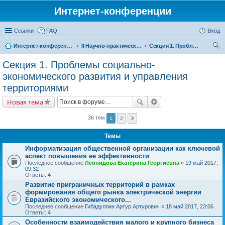
Интернет-конференции
Ссылки
FAQ
Вход
Интернет-конференции
II Научно-практическая интернет-конференция «Проблемы экономического роста и устойчивого развития территорий»
Секция 1. Проблемы социально-экономического развития и управления территориями
ои
Секция 1. Проблемы социально-
ск
экономического развития и управления
территориями
Новая тема
36 тем
1
2
Темы
Информатизация общественной организации как ключевой
аспект повышения ее эффективности
Последнее сообщение
Леонидова Екатерина Георгиевна
«
19 май 2017,
09:32
Ответы:
4
Развитие приграничных территорий в рамках
формирования общего рынка электрической энергии
Евразийского экономического...
Последнее сообщение
Гибадуллин Артур Артурович
«
18 май 2017, 23:06
Ответы:
4
Особенности взаимодействия малого и крупного бизнеса