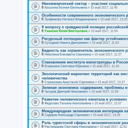
В
н
Некоммерческий сектор – участник социальн
л
и
Косыгина Ксения Евгеньевна
» 15 май 2017, 11:45
о
я
В
ж
л
е
Особенности современного экономического р
о
н
Трофимова Наталья Владимировна
» 15 май 2017, 13:23
ж
и
В
е
я
л
К вопросу о гражданской позиции российско
н
о
и
Уханова Юлия Викторовна
» 15 май 2017, 11:54
ж
В
я
е
л
Ресурсный потенциал как фактор устойчивог
н
о
и
Суходоев Никита Дмитриевич
» 15 май 2017, 11:53
ж
В
я
е
л
Бедность как ограничитель экономического р
н
о
и
Неволина Елизавета Сергеевна
» 15 май 2017, 11:37
ж
В
я
е
л
Становление института магистратуры в Росси
н
о
и
Егорихина Светлана Юрьевна
» 15 май 2017, 11:42
ж
В
я
е
л
Экологический маркетинг территорий как ин
н
о
человечества
и
ж
я
Стрекалова Анастасия Сергеевна
» 15 май 2017, 13:27
е
В
н
Зеленая экономика: содержание, проблемы и
л
и
Чугуров Дмитрий Николаевич
» 15 май 2017, 11:59
о
я
В
ж
л
е
Развитие человеческого капитала в условия
о
н
Федотова Татьяна Анатольевна
» 15 май 2017, 11:57
ж
и
В
е
я
л
Международная экономическая интеграция ка
н
о
и
Сидоров Александр Сергеевич
» 15 май 2017, 13:26
ж
В
я
е
л
Роль туристской сферы в экономическом раз
н
о
и
Растворцева Светлана Николаевна
» 15 май 2017, 11:51
ж