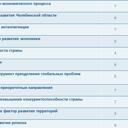
о-экономического процесса
7
азвития Челябинской области
6
й интеллигенции
7
о развития экономики
5
оста страны
4
и
9
струмент преодоления глобальных проблем
5
 приоритетные направления
7
х повышения конкурентоспособности страны
7
к фактор развития территорий
3
витии региона
9