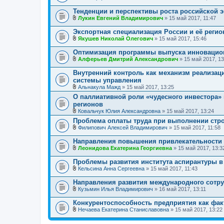
В
я
е
л
Тенденции и перспективы роста российской 
н
о
и
Лукин Евгений Владимирович
» 15 май 2017, 11:47
ж
В
я
е
л
Экспортная специализация России и её реги
н
о
и
Якушев Николай Олегович
» 15 май 2017, 15:46
ж
В
я
е
л
Оптимизация программы выпуска инновацио
н
о
и
Алферьев Дмитрий Александрович
» 15 май 2017, 13
ж
В
я
е
л
Внутренний контроль как механизм реализац
н
о
системы управления
и
ж
я
Альнакула Мажд
» 15 май 2017, 13:25
е
В
н
О паллиативной роли «чудесного инвестора» 
л
и
регионов
о
я
ж
Ковальчук Юлия Александровна
» 15 май 2017, 13:24
е
В
Проблема оплаты труда при выполнении стр
н
л
Филипович Алексей Владимирович
» 15 май 2017, 11:58
и
о
В
я
ж
л
е
Направления повышения привлекательности в
о
н
Леонидова Екатерина Георгиевна
» 15 май 2017, 13:3
ж
и
В
е
я
л
Проблемы развития института аспирантуры в
н
о
и
Кельсина Анна Сергеевна
» 15 май 2017, 11:43
ж
В
я
е
л
Направления развития международного сотру
н
о
и
Кузьмин Илья Владимирович
» 16 май 2017, 13:11
ж
В
я
е
л
Конкурентоспособность предприятия как фак
н
о
и
Нечаева Екатерина Станиславовна
» 15 май 2017, 13:22
ж
В
я
е
л
н