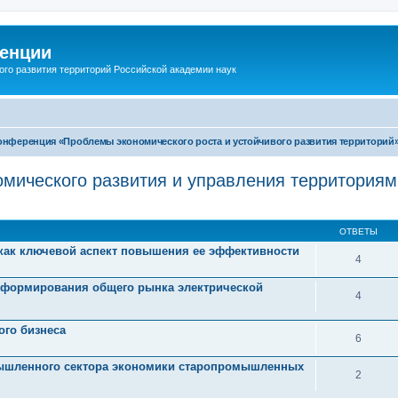
енции
ого развития территорий Российской академии наук
-конференция «Проблемы экономического роста и устойчивого развития территорий
омического развития и управления территориям
ОТВЕТЫ
как ключевой аспект повышения ее эффективности
4
х формирования общего рынка электрической
4
ого бизнеса
6
мышленного сектора экономики старопромышленных
2