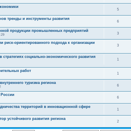
экономики
5
онов тренды и инструменты развития
6
нной продукции промышленных предприятий
3
:29
ии риск-ориентированного подхода к организации
3
в стратегиях социально-экономического развития
1
оительных работ
1
нутреннего туризма региона
6
2
 России
6
дничества территорий в инновационной сфере
1
тор устойчивого развития региона
2