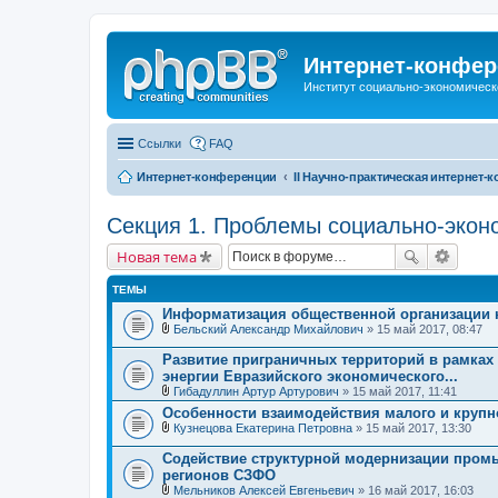
Интернет-конфер
Институт социально-экономическ
Ссылки
FAQ
Интернет-конференции
II Научно-практическая интернет
Секция 1. Проблемы социально-экон
Новая тема
ТЕМЫ
Информатизация общественной организации 
Бельский Александр Михайлович
» 15 май 2017, 08:47
В
л
Развитие приграничных территорий в рамка
о
энергии Евразийского экономического...
ж
Гибадуллин Артур Артурович
» 15 май 2017, 11:41
е
В
н
Особенности взаимодействия малого и крупн
л
и
Кузнецова Екатерина Петровна
» 15 май 2017, 13:30
о
я
В
ж
л
е
Содействие структурной модернизации про
о
н
регионов СЗФО
ж
и
Мельников Алексей Евгеньевич
» 16 май 2017, 16:03
е
я