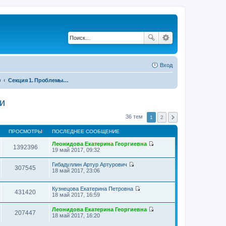
Вход
»
Секция 1. Проблемы социально-экономического развития и управления территориями
и
36 тем
1
2
ПРОСМОТРЫ
ПОСЛЕДНЕЕ СООБЩЕНИЕ
Леонидова Екатерина Георгиевна
1392396
П
19 май 2017, 09:32
е
р
Гибадуллин Артур Артурович
е
307545
П
18 май 2017, 23:06
й
е
т
р
и
е
Кузнецова Екатерина Петровна
к
431420
й
П
18 май 2017, 16:59
п
т
е
о
и
р
Леонидова Екатерина Георгиевна
с
к
е
207447
П
18 май 2017, 16:20
л
п
й
е
е
о
т