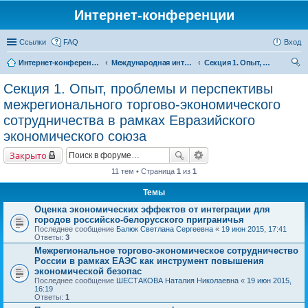
Интернет-конференции
Ссылки
FAQ
Вход
Интернет-конференции
Международная интернет-конференция по проблемам социально-экономического развития территорий стран Евразийского экономического союза, посвященной 25-летию ИСЭРТ РАН
Секция 1. Опыт, проблемы и перспективы межрегионального торгово-экономического сотрудничества в рамках Евразийского экономического союза
ои
Секция 1. Опыт, проблемы и перспективы
ск
межрегионального торгово-экономического
сотрудничества в рамках Евразийского
экономического союза
Закрыто
11 тем • Страница
1
из
1
Темы
Оценка экономических эффектов от интеграции для
городов российско-белорусского приграничья
Последнее сообщение
Балюк Светлана Сергеевна
«
19 июн 2015, 17:41
Ответы:
3
Межрегиональное торгово-экономическое сотрудничество
России в рамках ЕАЭС как инструмент повышения
экономической безопас
Последнее сообщение
ШЕСТАКОВА Наталия Николаевна
«
19 июн 2015,
16:19
Ответы:
1