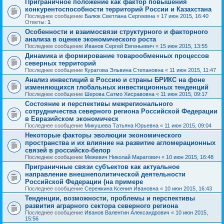
Приграничное положение как фактор повышения
конкурентоспособности территорий России и Казахстана
Последнее сообщение
Балюк Светлана Сергеевна
«
17 июн 2015, 16:40
Ответы:
1
Особенности и взаимосвязи структурного и факторного
анализа в оценке экономического роста
Последнее сообщение
Иванов Сергей Евгеньевич
«
15 июн 2015, 13:55
Динамика и формирование товарообменных процессов
северных территорий
Последнее сообщение
Куратова Эльвина Степановна
«
11 июн 2015, 11:47
Анализ инвестиций в Россию и страны БРИКС на фоне
изменяющихся глобальных инвестиционных тенденций
Последнее сообщение
Шерова Сатмо Хисравовна
«
11 июн 2015, 09:17
Состояние и перспективы межрегионального
сотрудничества северного региона Российской Федерации
в Евразийском экономическ
Последнее сообщение
Микушева Татьяна Юрьевна
«
11 июн 2015, 09:04
Некоторые факторы эволюции экономического
пространства и их влияние на развитие агломерационных
связей в российско-белор
Последнее сообщение
Межевич Николай Маратович
«
10 июн 2015, 16:48
Приграничные связи субъектов как актуальное
направление внешнеполитической деятельности
Российской Федерации (на примере
Последнее сообщение
Сережкина Ксения Ивановна
«
10 июн 2015, 16:43
Тенденции, возможности, проблемы и перспективы
развития аграрного сектора северного региона
Последнее сообщение
Иванов Валентин Александрович
«
10 июн 2015,
15:56