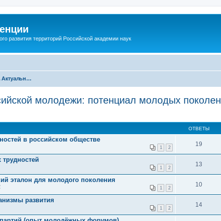
енции
ого развития территорий Российской академии наук
Секция 5. Актуальные проблемы российской молодежи: потенциал молодых поколений для регионального развития
сийской молодежи: потенциал молодых поколен
ОТВЕТЫ
нностей в российском обществе
19
1
2
 трудностей
13
1
2
кий эталон для молодого поколения
10
2
1
2
ханизмы развития
14
1
2
 партий (опыт молодёжных форумов)