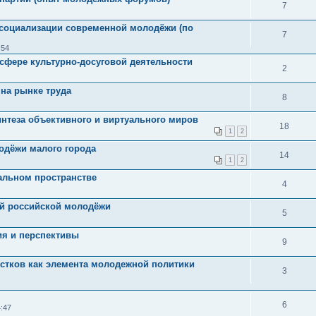
7
 социализации современной молодёжи (по
7
:54
сфере культурно-досуговой деятельности
2
на рынке труда
8
нтеза объективного и виртуального миров
18
1
2
одёжи малого города
14
1
2
альном пространстве
4
й российской молодёжи
5
ия и перспективы
9
стков как элемента молодежной политики
3
6
:47