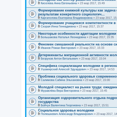
о
и
Киселева Анна Евгеньевна
» 23 мар 2017, 15:49
ж
В
я
е
л
Формирование книжной культуры как задача
н
о
результатам конкретного социологич...
и
ж
я
Каргаполова Екатерина Владимировна
» 23 мар 2017, 15
е
В
н
Формирование учащимися компетентности в 
л
и
Скорая Инна Геннадиевна
» 23 мар 2017, 15:37
о
я
В
ж
л
е
Некоторые особенности адаптации молодежи 
о
н
Большакова Наталья Леонидовна
» 23 мар 2017, 15:35
ж
и
В
е
я
л
Феномен смешанной реальности на основе си
н
о
и
Иванов Роман Викторович
» 23 мар 2017, 15:33
ж
В
я
е
л
Детерминанты миграционной активности мол
н
о
и
Безруков Антон Витальевич
» 23 мар 2017, 15:04
ж
В
я
е
л
Специфика социализации молодежи в регион
н
о
и
Ушамирский Алексей Эдуардович
» 23 мар 2017, 14:53
ж
В
я
е
л
Проблема социального здоровья современно
н
о
и
Салимова Сабина Эльхановна
» 23 мар 2017, 15:00
ж
В
я
е
л
Молодой специалист на рынке труда: ожидан
н
о
и
Муравлёва Вера Викторовна
» 23 мар 2017, 15:45
ж
В
я
е
л
Организация оздоровительного отдыха подро
н
о
государства
и
ж
я
Бойчук Валентина Георгиевна
» 23 мар 2017, 15:51
е
В
н
Социальное здоровье молодежи
л
и
Полюшкевич Александр Владимирович
» 23 мар 2017, 14
о
я
В