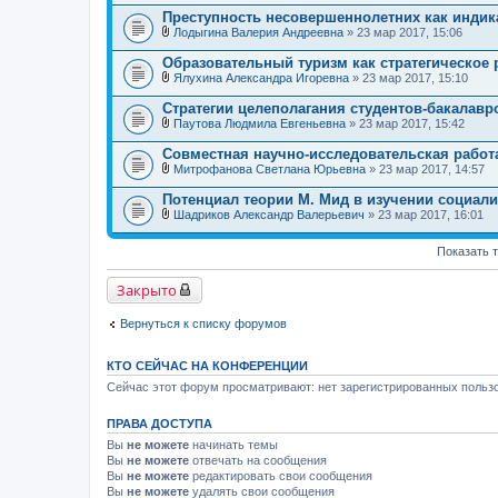
ж
л
е
Преступность несовершеннолетних как индик
о
н
Лодыгина Валерия Андреевна
» 23 мар 2017, 15:06
ж
и
В
е
я
л
Образовательный туризм как стратегическое 
н
о
и
Ялухина Александра Игоревна
» 23 мар 2017, 15:10
ж
В
я
е
л
Стратегии целеполагания студентов-бакалавр
н
о
и
Паутова Людмила Евгеньевна
» 23 мар 2017, 15:42
ж
В
я
е
л
Совместная научно-исследовательская работ
н
о
и
Митрофанова Светлана Юрьевна
» 23 мар 2017, 14:57
ж
В
я
е
л
Потенциал теории М. Мид в изучении социал
н
о
и
Шадриков Александр Валерьевич
» 23 мар 2017, 16:01
ж
В
я
е
л
н
Показать 
о
и
ж
я
е
Закрыто
н
и
я
Вернуться к списку форумов
КТО СЕЙЧАС НА КОНФЕРЕНЦИИ
Сейчас этот форум просматривают: нет зарегистрированных пользо
ПРАВА ДОСТУПА
Вы
не можете
начинать темы
Вы
не можете
отвечать на сообщения
Вы
не можете
редактировать свои сообщения
Вы
не можете
удалять свои сообщения