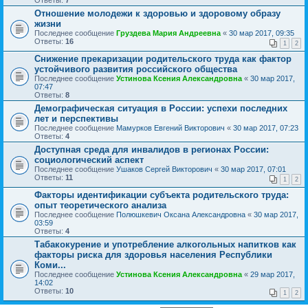
Ответы:
7
Отношение молодежи к здоровью и здоровому образу
жизни
Последнее сообщение
Груздева Мария Андреевна
«
30 мар 2017, 09:35
Ответы:
16
1
2
Cнижение прекаризации родительского труда как фактор
устойчивого развития российского общества
Последнее сообщение
Устинова Ксения Александровна
«
30 мар 2017,
07:47
Ответы:
8
Демографическая ситуация в России: успехи последних
лет и перспективы
Последнее сообщение
Мамурков Евгений Викторович
«
30 мар 2017, 07:23
Ответы:
4
Доступная среда для инвалидов в регионах России:
социологический аспект
Последнее сообщение
Ушаков Сергей Викторович
«
30 мар 2017, 07:01
Ответы:
11
1
2
Факторы идентификации субъекта родительского труда:
опыт теоретического анализа
Последнее сообщение
Полюшкевич Оксана Александровна
«
30 мар 2017,
03:59
Ответы:
4
Табакокурение и употребление алкогольных напитков как
факторы риска для здоровья населения Республики
Коми...
Последнее сообщение
Устинова Ксения Александровна
«
29 мар 2017,
14:02
Ответы:
10
1
2