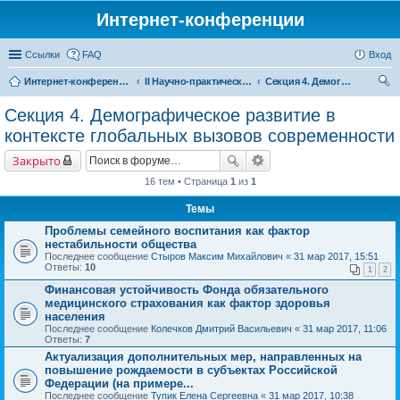
Интернет-конференции
Ссылки
FAQ
Вход
Интернет-конференции
II Научно-практическая интернет-конференция «Глобальные вызовы и региональное развитие в зеркале социологических измерений» Актуальные проблемы российского общества в контексте новых вызовов современности
Секция 4. Демографическое развитие в контексте глобальных вызовов современности
ои
Секция 4. Демографическое развитие в
ск
контексте глобальных вызовов современности
Закрыто
16 тем • Страница
1
из
1
Темы
Проблемы семейного воспитания как фактор
нестабильности общества
Последнее сообщение
Стыров Максим Михайлович
«
31 мар 2017, 15:51
Ответы:
10
1
2
Финансовая устойчивость Фонда обязательного
медицинского страхования как фактор здоровья
населения
Последнее сообщение
Колечков Дмитрий Васильевич
«
31 мар 2017, 11:06
Ответы:
7
Актуализация дополнительных мер, направленных на
повышение рождаемости в субъектах Российской
Федерации (на примере...
Последнее сообщение
Тупик Елена Сергеевна
«
31 мар 2017, 10:38