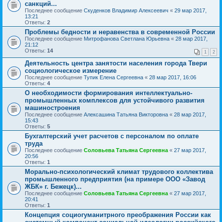
санкций...
Последнее сообщение
Скуденков Владимир Алексеевич
«
29 мар 2017,
13:21
Ответы:
2
Проблемы бедности и неравенства в современной России
Последнее сообщение
Митрофанова Светлана Юрьевна
«
28 мар 2017,
21:12
Ответы:
14
1
2
Деятельность центра занятости населения города Твери
социологическое измерение
Последнее сообщение
Тупик Елена Сергеевна
«
28 мар 2017, 16:06
Ответы:
4
О необходимости формирования интеллектуально-
промышленных комплексов для устойчивого развития
машиностроения
Последнее сообщение
Алексашина Татьяна Викторовна
«
28 мар 2017,
15:43
Ответы:
5
Бухгалтерский учет расчетов с персоналом по оплате
труда
Последнее сообщение
Соловьева Татьяна Сергеевна
«
27 мар 2017,
20:56
Ответы:
1
Морально-психологический климат трудового коллектива
промышленного предприятия (на примере ООО «Завод
ЖБК» г. Бежецк)...
Последнее сообщение
Соловьева Татьяна Сергеевна
«
27 мар 2017,
20:41
Ответы:
1
Концепция социогуманитрного преображения России как