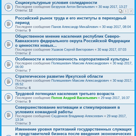
Социокультурные условия солидарности
Последнее сообщение
Безруков Антон Витальевич
«
30 мар 2017, 13:27
Ответы:
12
1
2
Российский рынок труда и его институты в переходный
период
Последнее сообщение
Панов Александр Михайлович
«
30 мар 2017, 08:04
Ответы:
9
Общественное мнение населения республик Северо-
Кавказского федерального округа Российской Федерации
о ценностях новых...
Последнее сообщение
Ушаков Сергей Викторович
«
30 мар 2017, 07:03
Ответы:
2
Особенности и многозначность корпоративной культуры
Последнее сообщение
Полюшкевич Максим Александрович
«
30 мар 2017,
06:00
Ответы:
7
Стратегическое развитие Иркутской области
Последнее сообщение
Полюшкевич Максим Александрович
«
30 мар 2017,
05:52
Ответы:
6
Трудовой потенциал населения третьего возраста
Последнее сообщение
Попов Андрей Васильевич
«
29 мар 2017, 16:37
Ответы:
9
Совершенствование мотивации и стимулирования в
условиях командной работы
Последнее сообщение
Скуденков Владимир Алексеевич
«
29 мар 2017,
13:34
Ответы:
3
Изменение уровня притязаний государственных служащих
и представителей бизнеса после введения экономических