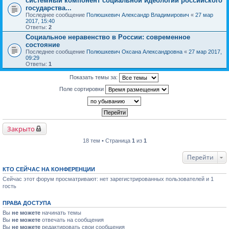
системный компонент социальной идеологии российского
государства...
Последнее сообщение
Полюшкевич Александр Владимирович
«
27 мар
2017, 15:40
Ответы:
2
Социальное неравенство в России: современное
состояние
Последнее сообщение
Полюшкевич Оксана Александровна
«
27 мар 2017,
09:29
Ответы:
1
Показать темы за:
Поле сортировки
Закрыто
18 тем • Страница
1
из
1
Перейти
КТО СЕЙЧАС НА КОНФЕРЕНЦИИ
Сейчас этот форум просматривают: нет зарегистрированных пользователей и 1
гость
ПРАВА ДОСТУПА
Вы
не можете
начинать темы
Вы
не можете
отвечать на сообщения
Вы
не можете
редактировать свои сообщения