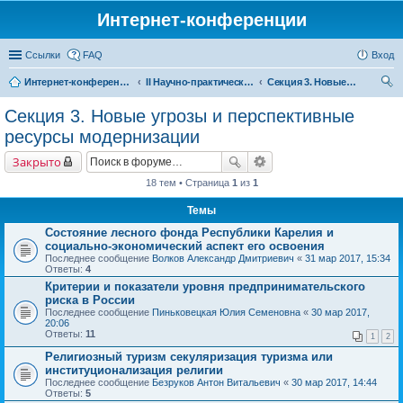
Интернет-конференции
Ссылки
FAQ
Вход
Интернет-конференции
II Научно-практическая интернет-конференция «Глобальные вызовы и региональное развитие в зеркале социологических измерений» Актуальные проблемы российского общества в контексте новых вызовов современности
Секция 3. Новые угрозы и перспективные ресурсы модернизации
ои
Секция 3. Новые угрозы и перспективные
ск
ресурсы модернизации
Закрыто
18 тем • Страница
1
из
1
Темы
Состояние лесного фонда Республики Карелия и
социально-экономический аспект его освоения
Последнее сообщение
Волков Александр Дмитриевич
«
31 мар 2017, 15:34
Ответы:
4
Критерии и показатели уровня предпринимательского
риска в России
Последнее сообщение
Пиньковецкая Юлия Семеновна
«
30 мар 2017,
20:06
Ответы:
11
1
2
Религиозный туризм секуляризация туризма или
институционализация религии
Последнее сообщение
Безруков Антон Витальевич
«
30 мар 2017, 14:44
Ответы:
5