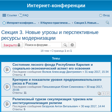
Интернет-конференции
Ссылки
FAQ
Вход
Интернет-конференции
II Научно-практическая интернет-конференция «Глобальные вызовы и региональное развитие в зеркале социологических измерений» Актуальные проблемы российского общества в контексте новых вызовов современности
Секция 3. Новые угрозы и перспективные ресурсы модернизации
ои
Секция 3. Новые угрозы и перспективные
ск
ресурсы модернизации
Закрыто
18 тем • Страница
1
из
1
Темы
Состояние лесного фонда Республики Карелия и
социально-экономический аспект его освоения
Последнее сообщение
Волков Александр Дмитриевич
«
31 мар 2017, 15:34
Ответы:
4
Критерии и показатели уровня предпринимательского
риска в России
Последнее сообщение
Пиньковецкая Юлия Семеновна
«
30 мар 2017,
20:06
Ответы:
11
1
2
Религиозный туризм секуляризация туризма или
институционализация религии
Последнее сообщение
Безруков Антон Витальевич
«
30 мар 2017, 14:44
Ответы:
5