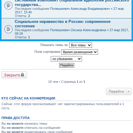
системный компонент социальной идеологии российского
государства...
Последнее сообщение
Полюшкевич Александр Владимирович
«
27 мар
2017, 15:40
Ответы:
2
Социальное неравенство в России: современное
состояние
Последнее сообщение
Полюшкевич Оксана Александровна
«
27 мар 2017,
09:29
Ответы:
1
Показать темы за:
Поле сортировки
Закрыто
18 тем • Страница
1
из
1
Перейти
КТО СЕЙЧАС НА КОНФЕРЕНЦИИ
Сейчас этот форум просматривают: нет зарегистрированных пользователей и 1
гость
ПРАВА ДОСТУПА
Вы
не можете
начинать темы
Вы
не можете
отвечать на сообщения
Вы
не можете
редактировать свои сообщения