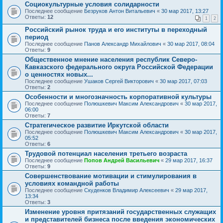
Социокультурные условия солидарности
Последнее сообщение
Безруков Антон Витальевич
«
30 мар 2017, 13:27
Ответы:
12
1
2
Российский рынок труда и его институты в переходный
период
Последнее сообщение
Панов Александр Михайлович
«
30 мар 2017, 08:04
Ответы:
9
Общественное мнение населения республик Северо-
Кавказского федерального округа Российской Федерации
о ценностях новых...
Последнее сообщение
Ушаков Сергей Викторович
«
30 мар 2017, 07:03
Ответы:
2
Особенности и многозначность корпоративной культуры
Последнее сообщение
Полюшкевич Максим Александрович
«
30 мар 2017,
06:00
Ответы:
7
Стратегическое развитие Иркутской области
Последнее сообщение
Полюшкевич Максим Александрович
«
30 мар 2017,
05:52
Ответы:
6
Трудовой потенциал населения третьего возраста
Последнее сообщение
Попов Андрей Васильевич
«
29 мар 2017, 16:37
Ответы:
9
Совершенствование мотивации и стимулирования в
условиях командной работы
Последнее сообщение
Скуденков Владимир Алексеевич
«
29 мар 2017,
13:34
Ответы:
3
Изменение уровня притязаний государственных служащих
и представителей бизнеса после введения экономических