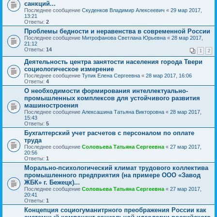
санкций...
Последнее сообщение
Скуденков Владимир Алексеевич
«
29 мар 2017,
13:21
Ответы:
2
Проблемы бедности и неравенства в современной России
Последнее сообщение
Митрофанова Светлана Юрьевна
«
28 мар 2017,
21:12
Ответы:
14
1
2
Деятельность центра занятости населения города Твери
социологическое измерение
Последнее сообщение
Тупик Елена Сергеевна
«
28 мар 2017, 16:06
Ответы:
4
О необходимости формирования интеллектуально-
промышленных комплексов для устойчивого развития
машиностроения
Последнее сообщение
Алексашина Татьяна Викторовна
«
28 мар 2017,
15:43
Ответы:
5
Бухгалтерский учет расчетов с персоналом по оплате
труда
Последнее сообщение
Соловьева Татьяна Сергеевна
«
27 мар 2017,
20:56
Ответы:
1
Морально-психологический климат трудового коллектива
промышленного предприятия (на примере ООО «Завод
ЖБК» г. Бежецк)...
Последнее сообщение
Соловьева Татьяна Сергеевна
«
27 мар 2017,
20:41
Ответы:
1
Концепция социогуманитрного преображения России как