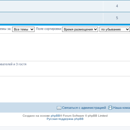
4
5
темы за:
Поле сортировки
вателей и 3 гостя
Связаться с администрацией
Наша кома
Создано на основе
phpBB
® Forum Software © phpBB Limited
Русская поддержка phpBB