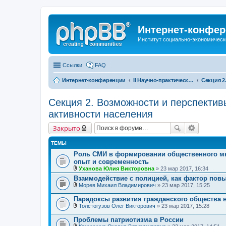
Интернет-конфер
Институт социально-экономическ
Ссылки
FAQ
Интернет-конференции
II Научно-практическая интернет-конференция «Глобальные вызовы и региональное развитие в зеркале социологических измерений» Актуальные проблемы российского общества в контексте новых вызовов современности
Секция 2. Возможности и перспектив
активности населения
Закрыто
ТЕМЫ
Роль СМИ в формировании общественного мн
опыт и современность
Уханова Юлия Викторовна
» 23 мар 2017, 16:34
В
Взаимодействие с полицией, как фактор пов
л
Морев Михаил Владимирович
» 23 мар 2017, 15:25
о
В
ж
л
е
Парадоксы развития гражданского общества 
о
н
Толстогузов Олег Викторович
» 23 мар 2017, 15:28
ж
и
В
е
я
л
Проблемы патриотизма в России
н
о