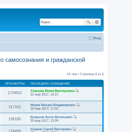
Вход
го самосознания и гражданской
16 тем • Страница
1
из
1
ПРОСМОТРЫ
ПОСЛЕДНЕЕ СООБЩЕНИЕ
Уханова Юлия Викторовна
1729632
П
31 мар 2017, 10:21
е
р
е
Морев Михаил Владимирович
317332
й
П
30 мар 2017, 17:02
т
е
и
р
Безруков Антон Витальевич
к
е
158185
П
30 мар 2017, 13:09
п
й
е
о
т
р
Ушаков Сергей Викторович
с
и
е
178456
П