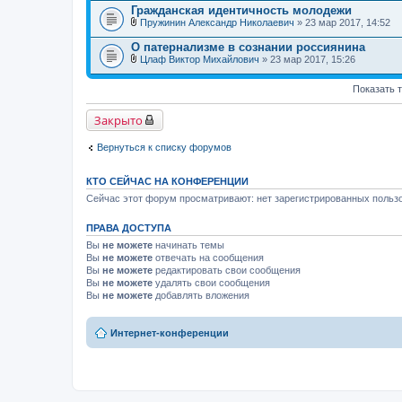
В
н
Гражданская идентичность молодежи
л
и
Пружинин Александр Николаевич
» 23 мар 2017, 14:52
о
я
В
ж
л
е
О патернализме в сознании россиянина
о
н
Цлаф Виктор Михайлович
» 23 мар 2017, 15:26
ж
и
В
е
я
л
н
Показать 
о
и
ж
я
е
Закрыто
н
и
я
Вернуться к списку форумов
КТО СЕЙЧАС НА КОНФЕРЕНЦИИ
Сейчас этот форум просматривают: нет зарегистрированных пользо
ПРАВА ДОСТУПА
Вы
не можете
начинать темы
Вы
не можете
отвечать на сообщения
Вы
не можете
редактировать свои сообщения
Вы
не можете
удалять свои сообщения
Вы
не можете
добавлять вложения
Интернет-конференции