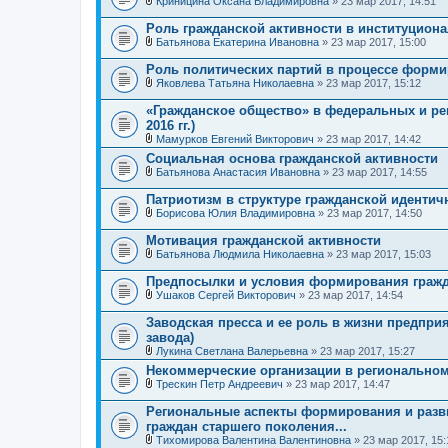
и
Криницина Оксана Владимировна
» 23 мар 2017, 14:51
ж
В
я
е
л
Роль гражданской активности в институцион
н
о
и
Батьянова Екатерина Ивановна
» 23 мар 2017, 15:00
ж
В
я
е
л
Роль политических партий в процессе форми
н
о
и
Яковлева Татьяна Николаевна
» 23 мар 2017, 15:12
ж
В
я
е
л
«Гражданское общество» в федеральных и рег
н
о
2016 гг.)
и
ж
я
Мамурков Евгений Викторович
» 23 мар 2017, 14:42
е
В
н
Социальная основа гражданской активности
л
и
Батьянова Анастасия Ивановна
» 23 мар 2017, 14:55
о
я
В
ж
л
е
Патриотизм в структуре гражданской идентич
о
н
Борисова Юлия Владимировна
» 23 мар 2017, 14:50
ж
и
В
е
я
л
Мотивация гражданской активности
н
о
и
Батьянова Людмила Николаевна
» 23 мар 2017, 15:03
ж
В
я
е
л
Предпосылки и условия формирования гражд
н
о
и
Ушаков Сергей Викторович
» 23 мар 2017, 14:54
ж
В
я
е
л
Заводская пресса и ее роль в жизни предпри
н
о
завода)
и
ж
я
Лукина Светлана Валерьевна
» 23 мар 2017, 15:27
е
В
н
Некоммерческие организации в регионально
л
и
Трескин Петр Андреевич
» 23 мар 2017, 14:47
о
я
В
ж
л
е
Региональные аспекты формирования и разви
о
н
граждан старшего поколения...
ж
и
Тихомирова Валентина Валентиновна
» 23 мар 2017, 15:
е
я