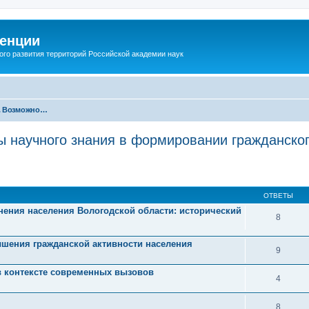
енции
ого развития территорий Российской академии наук
Секция 2. Возможности и перспективы научного знания в формировании гражданского самосознания и гражданской активности населения
ы научного знания в формировании гражданско
ОТВЕТЫ
ения населения Вологодской области: исторический
8
ышения гражданской активности населения
9
в контексте современных вызовов
4
8