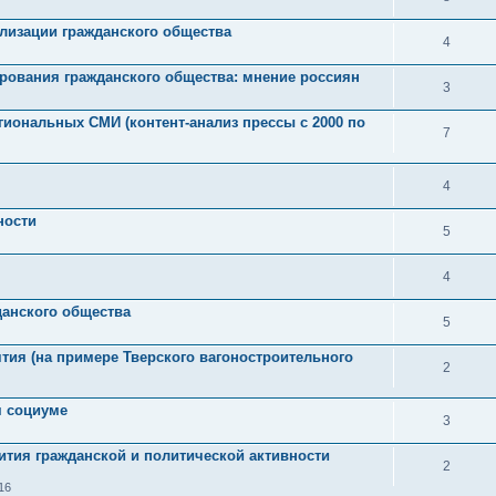
ализации гражданского общества
4
рования гражданского общества: мнение россиян
3
иональных СМИ (контент-анализ прессы с 2000 по
7
4
ности
5
4
анского общества
5
ятия (на примере Тверского вагоностроительного
2
м социуме
3
тия гражданской и политической активности
2
16