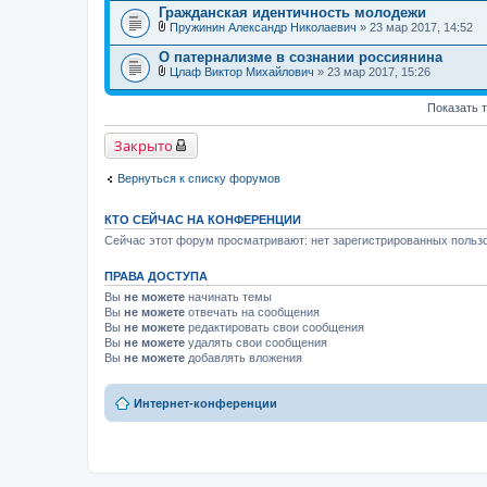
В
н
Гражданская идентичность молодежи
л
и
Пружинин Александр Николаевич
» 23 мар 2017, 14:52
о
я
В
ж
л
е
О патернализме в сознании россиянина
о
н
Цлаф Виктор Михайлович
» 23 мар 2017, 15:26
ж
и
В
е
я
л
н
Показать 
о
и
ж
я
е
Закрыто
н
и
я
Вернуться к списку форумов
КТО СЕЙЧАС НА КОНФЕРЕНЦИИ
Сейчас этот форум просматривают: нет зарегистрированных пользо
ПРАВА ДОСТУПА
Вы
не можете
начинать темы
Вы
не можете
отвечать на сообщения
Вы
не можете
редактировать свои сообщения
Вы
не можете
удалять свои сообщения
Вы
не можете
добавлять вложения
Интернет-конференции