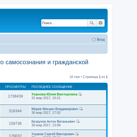
Вход
го самосознания и гражданской
16 тем • Страница
1
из
1
ПРОСМОТРЫ
ПОСЛЕДНЕЕ СООБЩЕНИЕ
Уханова Юлия Викторовна
1738439
П
31 мар 2017, 10:21
е
р
е
Морев Михаил Владимирович
318344
й
П
30 мар 2017, 17:02
т
е
и
р
Безруков Антон Витальевич
к
е
158736
П
30 мар 2017, 13:09
п
й
е
о
т
р
Ушаков Сергей Викторович
с
и
е
179032
П