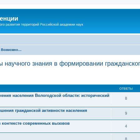
енции
ого развития территорий Российской академии наук
Секция 2. Возможности и перспективы научного знания в формировании гражданского самосознания и гражданской активности населения
ы научного знания в формировании гражданско
ОТВЕТЫ
ения населения Вологодской области: исторический
8
ышения гражданской активности населения
9
в контексте современных вызовов
4
8