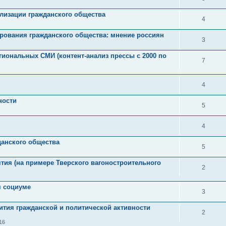
ализации гражданского общества
4
рования гражданского общества: мнение россиян
3
иональных СМИ (контент-анализ прессы с 2000 по
7
4
ности
5
4
анского общества
5
ятия (на примере Тверского вагоностроительного
2
м социуме
3
тия гражданской и политической активности
2
16