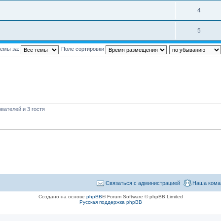
4
5
темы за:
Поле сортировки
вателей и 3 гостя
Связаться с администрацией
Наша кома
Создано на основе
phpBB
® Forum Software © phpBB Limited
Русская поддержка phpBB