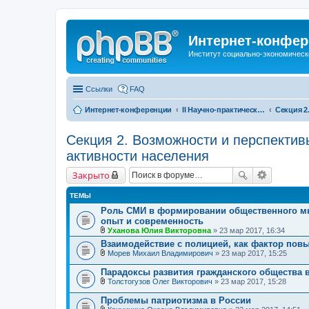
Интернет-конфер
Институт социально-экономическ
Ссылки
FAQ
Интернет-конференции
II Научно-практическая интернет-конференция «Глобальные вызовы и региональное развитие в зеркале социологических измерений» Актуальные проблемы российского общества в контексте новых вызовов современности
Секция 2. Возможности и перспектив
активности населения
Закрыто
ТЕМЫ
Роль СМИ в формировании общественного мн
опыт и современность
Уханова Юлия Викторовна
» 23 мар 2017, 16:34
В
Взаимодействие с полицией, как фактор пов
л
Морев Михаил Владимирович
» 23 мар 2017, 15:25
о
В
ж
л
е
Парадоксы развития гражданского общества 
о
н
Толстогузов Олег Викторович
» 23 мар 2017, 15:28
ж
и
В
е
я
л
Проблемы патриотизма в России
н
о