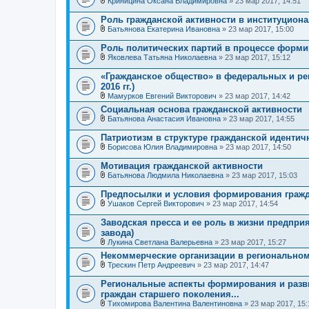
и
Криницина Оксана Владимировна
» 23 мар 2017, 14:51
ж
В
я
е
л
Роль гражданской активности в институцион
н
о
и
Батьянова Екатерина Ивановна
» 23 мар 2017, 15:00
ж
В
я
е
л
Роль политических партий в процессе форми
н
о
и
Яковлева Татьяна Николаевна
» 23 мар 2017, 15:12
ж
В
я
е
л
«Гражданское общество» в федеральных и рег
н
о
2016 гг.)
и
ж
я
Мамурков Евгений Викторович
» 23 мар 2017, 14:42
е
В
н
Социальная основа гражданской активности
л
и
Батьянова Анастасия Ивановна
» 23 мар 2017, 14:55
о
я
В
ж
л
е
Патриотизм в структуре гражданской идентич
о
н
Борисова Юлия Владимировна
» 23 мар 2017, 14:50
ж
и
В
е
я
л
Мотивация гражданской активности
н
о
и
Батьянова Людмила Николаевна
» 23 мар 2017, 15:03
ж
В
я
е
л
Предпосылки и условия формирования гражд
н
о
и
Ушаков Сергей Викторович
» 23 мар 2017, 14:54
ж
В
я
е
л
Заводская пресса и ее роль в жизни предпри
н
о
завода)
и
ж
я
Лукина Светлана Валерьевна
» 23 мар 2017, 15:27
е
В
н
Некоммерческие организации в регионально
л
и
Трескин Петр Андреевич
» 23 мар 2017, 14:47
о
я
В
ж
л
е
Региональные аспекты формирования и разви
о
н
граждан старшего поколения...
ж
и
Тихомирова Валентина Валентиновна
» 23 мар 2017, 15:
е
я