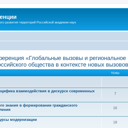
енции
ого развития территорий Российской академии наук
нференция «Глобальные вызовы и региональное 
ссийского общества в контексте новых вызово
ТЕМЫ
пецифика взаимодействия в дискурсе современных
7
ого знания в формировании гражданского
16
еления
сурсы модернизации
18