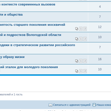
в контексте современных вызовов
4
ти и общества
7
анятость старшего поколения москвичей
12
1
2
ей и подростков Вологодской области
10
1
2
одежи в стратегическом развитии российского
7
у образу жизни
16
1
2
кий эталон для молодого поколения
10
2
1
2
вателей и 1 гость
Связаться с администрацией
Наша кома