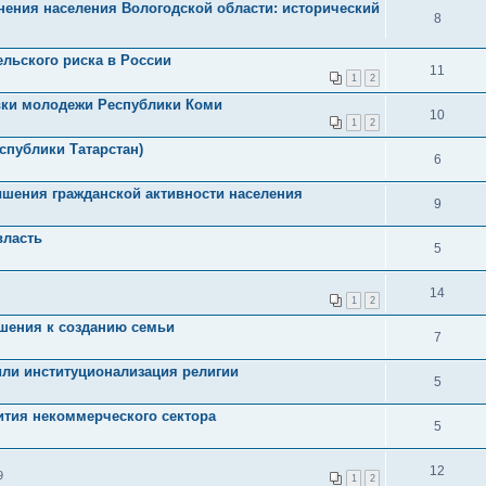
ения населения Вологодской области: исторический
8
льского риска в России
11
1
2
вки молодежи Республики Коми
10
1
2
спублики Татарстан)
6
ышения гражданской активности населения
9
власть
5
14
1
2
шения к созданию семьи
7
или институционализация религии
5
ития некоммерческого сектора
5
12
9
1
2