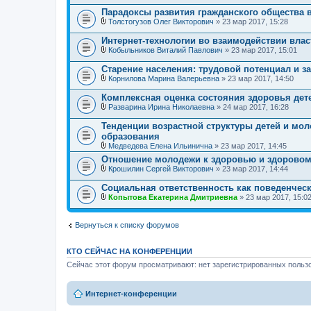
я
е
л
Парадоксы развития гражданского общества 
н
о
и
Толстогузов Олег Викторович
» 23 мар 2017, 15:28
ж
В
я
е
л
Интернет-технологии во взаимодействии влас
н
о
и
Кобыльников Виталий Павлович
» 23 мар 2017, 15:01
ж
В
я
е
л
Старение населения: трудовой потенциал и з
н
о
и
Корнилова Марина Валерьевна
» 23 мар 2017, 14:50
ж
В
я
е
л
Комплексная оценка состояния здоровья дет
н
о
и
Разварина Ирина Николаевна
» 24 мар 2017, 16:28
ж
В
я
е
л
Тенденции возрастной структуры детей и мол
н
о
образования
и
ж
я
Медведева Елена Ильинична
» 23 мар 2017, 14:45
е
В
н
Отношение молодежи к здоровью и здоровом
л
и
Крошилин Сергей Викторович
» 23 мар 2017, 14:44
о
я
В
ж
л
е
Социальная ответственность как поведенчес
о
н
Копытова Екатерина Дмитриевна
» 23 мар 2017, 15:0
ж
и
В
е
я
л
н
о
Вернуться к списку форумов
и
ж
я
е
н
КТО СЕЙЧАС НА КОНФЕРЕНЦИИ
и
я
Сейчас этот форум просматривают: нет зарегистрированных пользо
Интернет-конференции