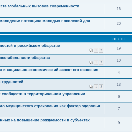
ексте глобальных вызовов современности
16
 молодежи: потенциал молодых поколений для
20
ОТВЕТЫ
нностей в российском обществе
19
1
2
нестабильности общества
10
1
2
я и социально-экономический аспект его освоения
4
 трудностей
13
1
2
х сообществ в территориальном управлении
6
го медицинского страхования как фактор здоровья
7
енных на повышение рождаемости в субъектах
9