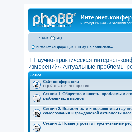
Интернет-конфер
Институт социально-экономическ
Ссылки
FAQ
Интернет-конференции
II Научно-практическая интернет-конференция «Глобальные вызовы и региональное развитие в зеркале социологических измерений» Актуальные проблемы российского общества в контексте новых вызовов современности
II Научно-практическая интернет-ко
измерений» Актуальные проблемы ро
ФОРУМ
Сайт конференции
Перейти на сайт конференции.
Секция 1. Общество и власть: проблемы и с
глобальных вызовов
Секция 2. Возможности и перспективы научн
самосознания и гражданской активности нас
Секция 3. Новые угрозы и перспективные ре