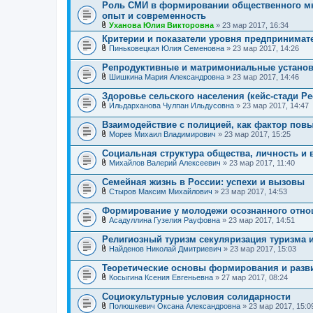
Роль СМИ в формировании общественного мн
н
л
опыт и современность
и
о
я
ж
Уханова Юлия Викторовна
» 23 мар 2017, 16:34
е
В
Критерии и показатели уровня предпринимате
н
л
Пиньковецкая Юлия Семеновна
» 23 мар 2017, 14:26
и
о
В
я
ж
л
е
Репродуктивные и матримониальные устано
о
н
Шишкина Мария Александровна
» 23 мар 2017, 14:46
ж
и
В
е
я
л
Здоровье сельского населения (кейс-стади Ре
н
о
и
Ильдарханова Чулпан Ильдусовна
» 23 мар 2017, 14:47
ж
В
я
е
л
Взаимодействие с полицией, как фактор пов
н
о
и
Морев Михаил Владимирович
» 23 мар 2017, 15:25
ж
В
я
е
л
Социальная структура общества, личность и 
н
о
и
Михайлов Валерий Алексеевич
» 23 мар 2017, 11:40
ж
В
я
е
л
Семейная жизнь в России: успехи и вызовы
н
о
и
Стыров Максим Михайлович
» 23 мар 2017, 14:53
ж
В
я
е
л
Формирование у молодежи осознанного отно
н
о
и
Асадуллина Гузелия Рауфовна
» 23 мар 2017, 14:51
ж
В
я
е
л
Религиозный туризм секуляризация туризма 
н
о
и
Найденов Николай Дмитриевич
» 23 мар 2017, 15:03
ж
В
я
е
л
Теоретические основы формирования и разв
н
о
и
Косыгина Ксения Евгеньевна
» 27 мар 2017, 08:24
ж
В
я
е
л
Социокультурные условия солидарности
н
о
и
Полюшкевич Оксана Александровна
» 23 мар 2017, 15:0
ж
В