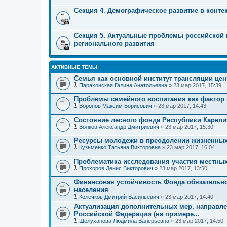
Секция 4. Демографическое развитие в конт
Секция 5. Актуальные проблемы российской
регионального развития
АКТИВНЫЕ ТЕМЫ
Семья как основной институт трансляции це
Парахонская Галина Анатольевна
» 23 мар 2017, 15:39
В
л
Проблемы семейного воспитания как фактор 
о
Воронов Максим Борисович
» 23 мар 2017, 14:43
ж
В
е
л
Состояние лесного фонда Республики Карели
н
о
и
Волков Александр Дмитриевич
» 23 мар 2017, 15:30
ж
В
я
е
л
Ресурсы молодежи в преодолении жизненных
н
о
и
Кузьменко Татьяна Викторовна
» 23 мар 2017, 16:04
ж
В
я
е
л
Проблематика исследования участия местны
н
о
и
Прохоров Денис Викторович
» 23 мар 2017, 13:50
ж
В
я
е
л
Финансовая устойчивость Фонда обязательно
н
о
населения
и
ж
я
Колечков Дмитрий Васильевич
» 23 мар 2017, 14:40
е
В
н
Актуализация дополнительных мер, направл
л
и
Российской Федерации (на примере...
о
я
ж
Шелуханова Людмила Валерьевна
» 23 мар 2017, 14:50
е
В