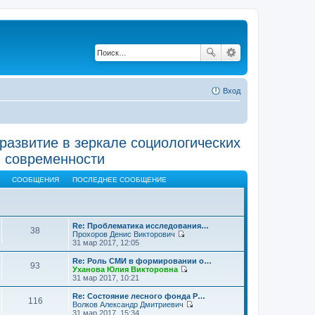
Вход
развитие в зеркале социологических
в современности
СООБЩЕНИЯ
ПОСЛЕДНЕЕ СООБЩЕНИЕ
Re: Проблематика исследования…
38
Прохоров Денис Викторович
П
31 мар 2017, 12:05
е
р
Re: Роль СМИ в формировании о…
93
е
Уханова Юлия Викторовна
й
П
31 мар 2017, 10:21
т
е
и
р
Re: Состояние лесного фонда Р…
116
к
е
Волков Александр Дмитриевич
п
й
П
31 мар 2017, 15:34