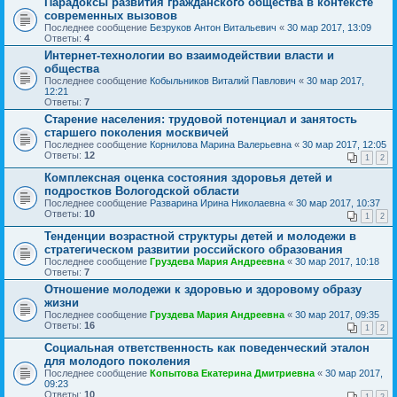
Парадоксы развития гражданского общества в контексте
современных вызовов
Последнее сообщение
Безруков Антон Витальевич
«
30 мар 2017, 13:09
Ответы:
4
Интернет-технологии во взаимодействии власти и
общества
Последнее сообщение
Кобыльников Виталий Павлович
«
30 мар 2017,
12:21
Ответы:
7
Старение населения: трудовой потенциал и занятость
старшего поколения москвичей
Последнее сообщение
Корнилова Марина Валерьевна
«
30 мар 2017, 12:05
Ответы:
12
1
2
Комплексная оценка состояния здоровья детей и
подростков Вологодской области
Последнее сообщение
Разварина Ирина Николаевна
«
30 мар 2017, 10:37
Ответы:
10
1
2
Тенденции возрастной структуры детей и молодежи в
стратегическом развитии российского образования
Последнее сообщение
Груздева Мария Андреевна
«
30 мар 2017, 10:18
Ответы:
7
Отношение молодежи к здоровью и здоровому образу
жизни
Последнее сообщение
Груздева Мария Андреевна
«
30 мар 2017, 09:35
Ответы:
16
1
2
Социальная ответственность как поведенческий эталон
для молодого поколения
Последнее сообщение
Копытова Екатерина Дмитриевна
«
30 мар 2017,
09:23
Ответы:
10