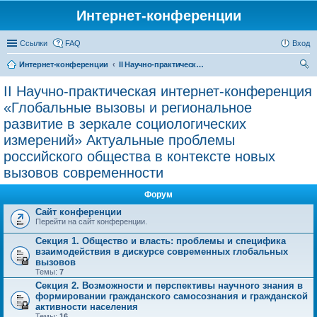
Интернет-конференции
Ссылки
FAQ
Вход
Интернет-конференции
II Научно-практическая интернет-конференция «Глобальные вызовы и региональное развитие в зеркале социологических измерений» Актуальные проблемы российского общества в контексте новых вызовов современности
ои
II Научно-практическая интернет-конференция
ск
«Глобальные вызовы и региональное
развитие в зеркале социологических
измерений» Актуальные проблемы
российского общества в контексте новых
вызовов современности
Форум
Сайт конференции
Перейти на сайт конференции.
Секция 1. Общество и власть: проблемы и специфика
взаимодействия в дискурсе современных глобальных
вызовов
Темы:
7
Секция 2. Возможности и перспективы научного знания в
формировании гражданского самосознания и гражданской
активности населения
Темы:
16