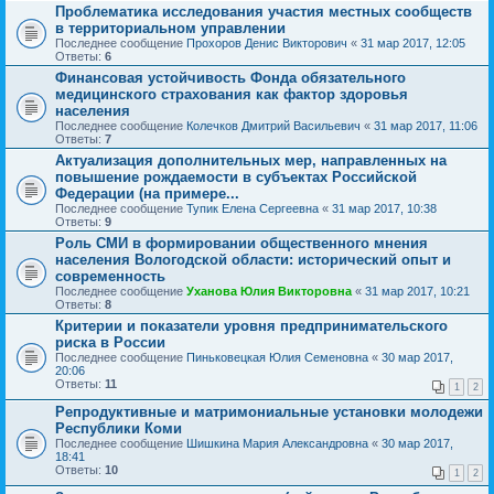
Проблематика исследования участия местных сообществ
в территориальном управлении
Последнее сообщение
Прохоров Денис Викторович
«
31 мар 2017, 12:05
Ответы:
6
Финансовая устойчивость Фонда обязательного
медицинского страхования как фактор здоровья
населения
Последнее сообщение
Колечков Дмитрий Васильевич
«
31 мар 2017, 11:06
Ответы:
7
Актуализация дополнительных мер, направленных на
повышение рождаемости в субъектах Российской
Федерации (на примере...
Последнее сообщение
Тупик Елена Сергеевна
«
31 мар 2017, 10:38
Ответы:
9
Роль СМИ в формировании общественного мнения
населения Вологодской области: исторический опыт и
современность
Последнее сообщение
Уханова Юлия Викторовна
«
31 мар 2017, 10:21
Ответы:
8
Критерии и показатели уровня предпринимательского
риска в России
Последнее сообщение
Пиньковецкая Юлия Семеновна
«
30 мар 2017,
20:06
Ответы:
11
1
2
Репродуктивные и матримониальные установки молодежи
Республики Коми
Последнее сообщение
Шишкина Мария Александровна
«
30 мар 2017,
18:41
Ответы:
10
1
2