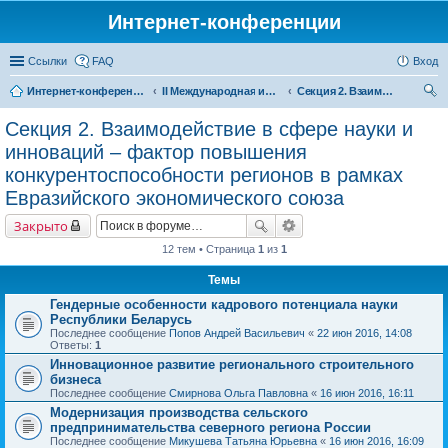
Интернет-конференции
Ссылки
FAQ
Вход
Интернет-конференции
II Международная интернет-конференция «Межрегиональное сотрудничество в формирующемся Евразийском экономическом пространстве»
Секция 2. Взаимодействие в сфере науки и инноваций – фактор повышения конкурентоспособности регионов в рамках Евразийского экономического союза
ои
Секция 2. Взаимодействие в сфере науки и
ск
инноваций – фактор повышения
конкурентоспособности регионов в рамках
Евразийского экономического союза
Закрыто
12 тем • Страница
1
из
1
Темы
Гендерные особенности кадрового потенциала науки
Республики Беларусь
Последнее сообщение
Попов Андрей Васильевич
«
22 июн 2016, 14:08
Ответы:
1
Инновационное развитие регионального строительного
бизнеса
Последнее сообщение
Смирнова Ольга Павловна
«
16 июн 2016, 16:11
Модернизация производства сельского
предпринимательства северного региона России
Последнее сообщение
Микушева Татьяна Юрьевна
«
16 июн 2016, 16:09