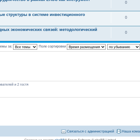
0
ые структуры в системе инвестиционного
0
дных экономических связей: методологический
0
темы за:
Поле сортировки
вателей и 2 гостя
Связаться с администрацией
Наша кома
Создано на основе
phpBB
® Forum Software © phpBB Limited