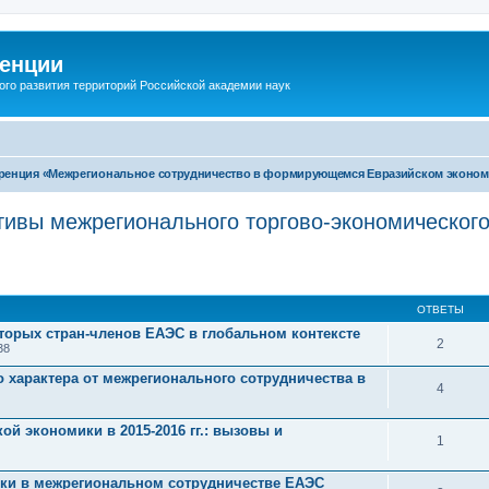
енции
ого развития территорий Российской академии наук
еренция «Межрегиональное сотрудничество в формирующемся Евразийском эконом
тивы межрегионального торгово-экономического
ОТВЕТЫ
оторых стран-членов ЕАЭС в глобальном контексте
2
38
характера от межрегионального сотрудничества в
4
й экономики в 2015-2016 гг.: вызовы и
1
и в межрегиональном сотрудничестве ЕАЭС