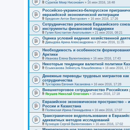
Сурилов Меир Нисонович
» 16 июн 2016, 16:48
и
о
В
я
ж
л
е
Российско-украинско-белорусское приграничн
о
н
евразийской экономической интеграции
ж
и
Бредихин Антон Викторович
» 16 июн 2016, 17:26
е
я
В
н
Сотрудничество регионов Евразийского союз
л
и
инструменты финансовой поддержки
о
я
ж
Гулин Константин Анатольевич
» 21 июн 2016, 08:21
е
В
Оценка условий ведения хозяйственной деят
н
л
Давыдова Арина Александровна
» 20 июн 2016, 11:35
и
о
В
я
ж
л
е
Необходимость и особенности формирования 
о
н
Арктики
ж
и
Иванова Елена Валентиновна
» 16 июн 2016, 17:43
е
я
В
н
Некоторые тенденции валютной политики Каз
л
и
Есымханова Зейнегуль Клышбековна
» 16 июн 2016, 17:
о
я
В
ж
л
е
Денежные переводы трудовых мигрантов как 
о
н
сотрудничества
ж
и
Тухтарова Евгения Хасановна
» 16 июн 2016, 17:28
е
я
В
н
Внешнеторговое сотрудничество Российских 
л
и
Якушев Николай Олегович
» 16 июн 2016, 17:18
о
я
В
ж
л
е
Евразийское экономическое пространство – 
о
н
России и Казахстана
ж
и
Полянская Ирина Геннадьевна
» 16 июн 2016, 17:07
е
я
В
н
Трансграничное водопользование в Евразийс
л
и
адекватных методов исследований
о
я
ж
Кузнецов Сергей Валентинович
» 16 июн 2016, 17:02
е
В
Межрегиональное торгово-экономическое сот