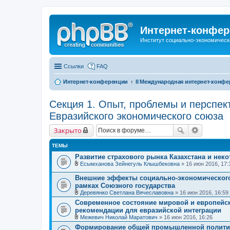
Интернет-конфер
Институт социально-экономическ
Ссылки
FAQ
Интернет-конференции
II Международная интернет-конф
Секция 1. Опыт, проблемы и перспек
Евразийского экономического союза
Закрыто
ТЕМЫ
Развитие страхового рынка Казахстана и нек
Есымханова Зейнегуль Клышбековна
» 16 июн 2016, 17:
В
л
Внешние эффекты социально-экономического 
о
рамках Союзного государства
ж
Деревянко Светлана Вячеславовна
» 16 июн 2016, 16:59
е
В
н
Современное состояние мировой и европейско
л
и
рекомендации для евразийской интеграции
о
я
ж
Межевич Николай Маратович
» 16 июн 2016, 16:26
е
В
Формирование общей промышленной политик
н
л