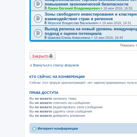
н
л
повышения экономической безопасности
и
о
я
ж
Лукин Евгений Владимирович
» 16 июн 2016, 16:55
е
В
Зоны свободного инвестирования и кластерн
н
л
взаимодействия стран и регионов
и
о
я
ж
Морозов Владислав Васильевич
» 16 июн 2016, 16:31
е
В
Выход региона на новый уровень междунаро
н
л
подход к оценке потенциала
и
о
я
ж
Шамова Елена Алексеевна
» 15 июн 2016, 16:44
е
В
н
л
Показать 
и
о
я
ж
Закрыто
е
н
и
Вернуться к списку форумов
я
КТО СЕЙЧАС НА КОНФЕРЕНЦИИ
Сейчас этот форум просматривают: нет зарегистрированных пользо
ПРАВА ДОСТУПА
Вы
не можете
начинать темы
Вы
не можете
отвечать на сообщения
Вы
не можете
редактировать свои сообщения
Вы
не можете
удалять свои сообщения
Вы
не можете
добавлять вложения
Интернет-конференции