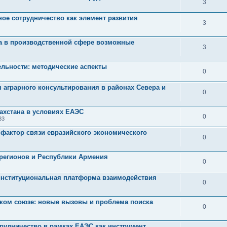
3
ое сотрудничество как элемент развития
3
а в производственной сфере возможные
3
ельности: методические аспекты
0
аграрного консультирования в районах Севера и
0
ахстана в условиях ЕАЭС
0
33
фактор связи евразийского экономического
0
регионов и Республики Армения
0
институциональная платформа взаимодействия
0
ком союзе: новые вызовы и проблема поиска
0
рудничество в рамках ЕАЭС как инструмент