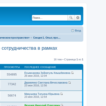
Вход
ическом пространстве»
Секция 1. Опыт, проблемы и перспективы межрегионального торгово-экономического сотрудничества в рамках Евразийского экономического союза
 сотрудничества в рамках
16 тем • Страница
1
из
1
ПРОСМОТРЫ
ПОСЛЕДНЕЕ СООБЩЕНИЕ
Есымханова Зейнегуль Клышбековна
554895
П
26 июн 2016, 12:04
е
р
Деревянко Светлана Вячеславовна
е
77342
П
23 июн 2016, 12:56
й
е
т
р
и
е
Микушева Татьяна Юрьевна
к
56674
П
й
23 июн 2016, 12:54
п
е
т
о
р
и
с
е
к
Якушев Николай Олегович