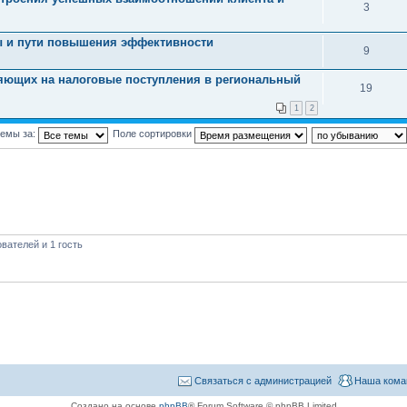
3
ы и пути повышения эффективности
9
яющих на налоговые поступления в региональный
19
1
2
темы за:
Поле сортировки
вателей и 1 гость
Связаться с администрацией
Наша кома
Создано на основе
phpBB
® Forum Software © phpBB Limited