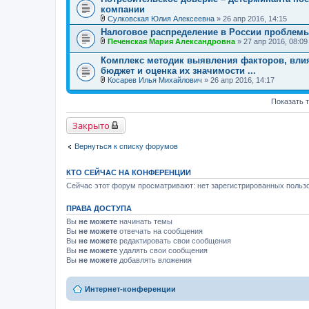
о
компании
и
ж
я
Сулковская Юлия Алексеевна
» 26 апр 2016, 14:15
е
В
н
Налоговое распределение в России проблем
л
и
Печенская Мария Александровна
» 27 апр 2016, 08:09
о
я
В
ж
л
е
Комплекс методик выявления факторов, вли
о
н
бюджет и оценка их значимости ...
ж
и
Косарев Илья Михайлович
» 26 апр 2016, 14:17
е
я
В
н
л
и
Показать 
о
я
ж
е
Закрыто
н
и
я
Вернуться к списку форумов
КТО СЕЙЧАС НА КОНФЕРЕНЦИИ
Сейчас этот форум просматривают: нет зарегистрированных пользо
ПРАВА ДОСТУПА
Вы
не можете
начинать темы
Вы
не можете
отвечать на сообщения
Вы
не можете
редактировать свои сообщения
Вы
не можете
удалять свои сообщения
Вы
не можете
добавлять вложения
Интернет-конференции