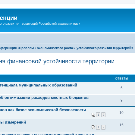
енции
ого развития территорий Российской академии наук
нференция «Проблемы экономического роста и устойчивого развития территорий»
ия финансовой устойчивости территории
ОТВЕТЫ
отенциала муниципальных образований
6
об оптимизации расходов местных бюджетов
9
нов как базис экономической безопасности
10
1
2
ты измерений
15
1
2
строения успешных взаимоотношений клиента и