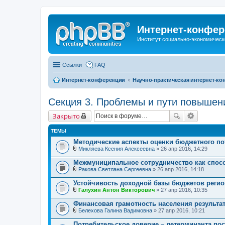
Интернет-конфер
Институт социально-экономическ
Ссылки
FAQ
Интернет-конференции
Научно-практическая интернет-ко
Секция 3. Проблемы и пути повышен
Закрыто
ТЕМЫ
Методические аспекты оценки бюджетного п
Микляева Ксения Алексеевна
» 26 апр 2016, 14:29
В
л
Межмуниципальное сотрудничество как спос
о
Ракова Светлана Сергеевна
» 26 апр 2016, 14:18
ж
В
е
л
Устойчивость доходной базы бюджетов регио
н
о
и
Галухин Антон Викторович
» 27 апр 2016, 10:35
ж
В
я
е
л
Финансовая грамотность населения результа
н
о
и
Белехова Галина Вадимовна
» 27 апр 2016, 10:21
ж
В
я
е
л
Потребительское доверие – детерминанта по
н