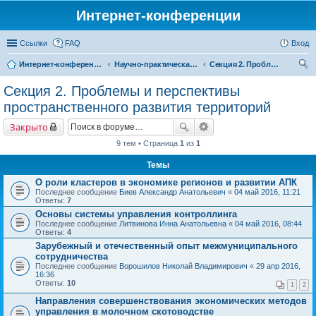
Интернет-конференции
Ссылки
FAQ
Вход
Интернет-конференции
Научно-практическая интернет-конференция «Проблемы экономического роста и устойчивого развития территорий»
Секция 2. Проблемы и перспективы пространственного развития территорий
ои
Секция 2. Проблемы и перспективы
ск
пространственного развития территорий
Закрыто
9 тем • Страница
1
из
1
Темы
О роли кластеров в экономике регионов и развитии АПК
Последнее сообщение
Биев Александр Анатольевич
«
04 май 2016, 11:21
Ответы:
7
Основы системы управления контроллинга
Последнее сообщение
Литвинова Инна Анатольевна
«
04 май 2016, 08:44
Ответы:
4
Зарубежный и отечественный опыт межмуниципального
сотрудничества
Последнее сообщение
Ворошилов Николай Владимирович
«
29 апр 2016,
16:36
Ответы:
10
1
2
Направления совершенствования экономических методов
управления в молочном скотоводстве