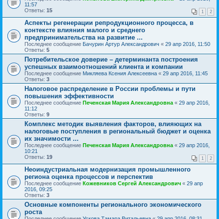
11:57
Ответы:
15
1
2
Аспекты регенерации репродукционного процесса, в
контексте влияния малого и среднего
предпринимательства на развитие ...
Последнее сообщение
Бачурин Артур Александрович
«
29 апр 2016, 11:50
Ответы:
5
Потребительское доверие – детерминанта построения
успешных взаимоотношений клиента и компании
Последнее сообщение
Микляева Ксения Алексеевна
«
29 апр 2016, 11:45
Ответы:
3
Налоговое распределение в России проблемы и пути
повышения эффективности
Последнее сообщение
Печенская Мария Александровна
«
29 апр 2016,
11:12
Ответы:
9
Комплекс методик выявления факторов, влияющих на
налоговые поступления в региональный бюджет и оценка
их значимости ...
Последнее сообщение
Печенская Мария Александровна
«
29 апр 2016,
10:21
Ответы:
19
1
2
Неоиндустриальная модернизация промышленного
региона оценка процессов и перспектив
Последнее сообщение
Кожевников Сергей Александрович
«
29 апр
2016, 09:25
Ответы:
3
Основные компоненты регионального экономического
роста
Последнее сообщение
Ускова Тамара Витальевна
«
29 апр 2016, 08:31