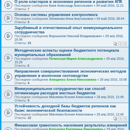
О роли кластеров в экономике регионов и развитии АПК
Последнее сообщение
Биев Александр Анатольевич
«
04 май 2016, 11:21
Ответы:
7
Основы системы управления контроллинга
Последнее сообщение
Литвинова Инна Анатольевна
«
04 май 2016, 08:44
Ответы:
4
Зарубежный и отечественный опыт межмуниципального
сотрудничества
Последнее сообщение
Ворошилов Николай Владимирович
«
29 апр 2016,
16:36
Ответы:
10
1
2
Методические аспекты оценки бюджетного потенциала
муниципальных образований
Последнее сообщение
Печенская Мария Александровна
«
29 апр 2016,
15:28
Ответы:
6
Направления совершенствования экономических методов
управления в молочном скотоводстве
Последнее сообщение
Анищенко Алеся Николаевна
«
29 апр 2016, 15:08
Ответы:
4
Межмуниципальное сотрудничество как способ
оптимизации расходов местных бюджетов
Последнее сообщение
Микляева Ксения Алексеевна
«
29 апр 2016, 12:49
Ответы:
9
Устойчивость доходной базы бюджетов регионов как
базис экономической безопасности
Последнее сообщение
Микляева Ксения Алексеевна
«
29 апр 2016, 12:46
Ответы:
10
1
2
Финансовая грамотность населения результаты измерений
Последнее сообщение
Копытова Екатерина Дмитриевна
«
29 апр 2016,