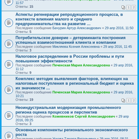
11:57
Ответы:
15
1
2
Аспекты регенерации репродукционного процесса, в
контексте влияния малого и среднего
предпринимательства на развитие ...
Последнее сообщение
Бачурин Артур Александрович
«
29 апр 2016, 11:50
Ответы:
5
Потребительское доверие – детерминанта построения
успешных взаимоотношений клиента и компании
Последнее сообщение
Микляева Ксения Алексеевна
«
29 апр 2016, 11:45
Ответы:
3
Налоговое распределение в России проблемы и пути
повышения эффективности
Последнее сообщение
Печенская Мария Александровна
«
29 апр 2016,
11:12
Ответы:
9
Комплекс методик выявления факторов, влияющих на
налоговые поступления в региональный бюджет и оценка
их значимости ...
Последнее сообщение
Печенская Мария Александровна
«
29 апр 2016,
10:21
Ответы:
19
1
2
Неоиндустриальная модернизация промышленного
региона оценка процессов и перспектив
Последнее сообщение
Кожевников Сергей Александрович
«
29 апр
2016, 09:25
Ответы:
3
Основные компоненты регионального экономического
роста
Последнее сообщение
Ускова Тамара Витальевна
«
29 апр 2016, 08:31