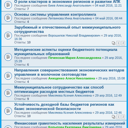
О роли кластеров в экономике регионов и развитии АПК
Последнее сообщение
Биев Александр Анатольевич
«
04 май 2016, 11:21
Ответы:
7
Основы системы управления контроллинга
Последнее сообщение
Литвинова Инна Анатольевна
«
04 май 2016, 08:44
Ответы:
4
Зарубежный и отечественный опыт межмуниципального
сотрудничества
Последнее сообщение
Ворошилов Николай Владимирович
«
29 апр 2016,
16:36
Ответы:
10
1
2
Методические аспекты оценки бюджетного потенциала
муниципальных образований
Последнее сообщение
Печенская Мария Александровна
«
29 апр 2016,
15:28
Ответы:
6
Направления совершенствования экономических методов
управления в молочном скотоводстве
Последнее сообщение
Анищенко Алеся Николаевна
«
29 апр 2016, 15:08
Ответы:
4
Межмуниципальное сотрудничество как способ
оптимизации расходов местных бюджетов
Последнее сообщение
Микляева Ксения Алексеевна
«
29 апр 2016, 12:49
Ответы:
9
Устойчивость доходной базы бюджетов регионов как
базис экономической безопасности
Последнее сообщение
Микляева Ксения Алексеевна
«
29 апр 2016, 12:46
Ответы:
10
1
2
Финансовая грамотность населения результаты измерений
Последнее сообщение
Копытова Екатерина Дмитриевна
«
29 апр 2016,