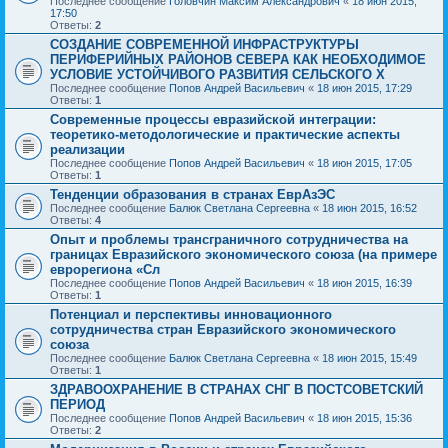
Последнее сообщение
Головчин Максим Александрович
«
18 июн 2015,
17:50
Ответы:
2
СОЗДАНИЕ СОВРЕМЕННОЙ ИНФРАСТРУКТУРЫ
ПЕРИФЕРИЙНЫХ РАЙОНОВ СЕВЕРА КАК НЕОБХОДИМОЕ
УСЛОВИЕ УСТОЙЧИВОГО РАЗВИТИЯ СЕЛЬСКОГО Х
Последнее сообщение
Попов Андрей Васильевич
«
18 июн 2015, 17:29
Ответы:
1
Современные процессы евразийской интеграции:
теоретико-методологические и практические аспекты
реализации
Последнее сообщение
Попов Андрей Васильевич
«
18 июн 2015, 17:05
Ответы:
1
Тенденции образования в странах ЕврАзЭС
Последнее сообщение
Балюк Светлана Сергеевна
«
18 июн 2015, 16:52
Ответы:
4
Опыт и проблемы трансграничного сотрудничества на
границах Евразийского экономического союза (на примере
еврорегиона «Сл
Последнее сообщение
Попов Андрей Васильевич
«
18 июн 2015, 16:39
Ответы:
1
Потенциал и перспективы инновационного
сотрудничества стран Евразийского экономического
союза
Последнее сообщение
Балюк Светлана Сергеевна
«
18 июн 2015, 15:49
Ответы:
1
ЗДРАВООХРАНЕНИЕ В СТРАНАХ СНГ В ПОСТСОВЕТСКИЙ
ПЕРИОД
Последнее сообщение
Попов Андрей Васильевич
«
18 июн 2015, 15:36
Ответы:
2