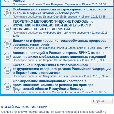
России
Последнее сообщение
Усков Владимир Сергеевич
«
15 июн 2015, 14:00
Особенности и взаимосвязи структурного и факторного
анализа в оценке экономического роста
Последнее сообщение
Иванов Сергей Евгеньевич
«
15 июн 2015, 13:55
ТЕОРЕТИКО-МЕТОДОЛОГИЧЕСКИЕ ПОДХОДЫ К
ИЗУЧЕНИЮ ИННОВАЦИОННОЙ ДЕЯТЕЛЬНОСТИ
ПРОМЫШЛЕННЫХ ПРЕДПРИЯТИЙ
Последнее сообщение
Алферьев Дмитрий Александрович
«
11 июн 2015,
11:51
Динамика и формирование товарообменных процессов
северных территорий
Последнее сообщение
Куратова Эльвина Степановна
«
11 июн 2015, 11:47
Анализ инвестиций в Россию и страны БРИКС на фоне
изменяющихся глобальных инвестиционных тенденций
Последнее сообщение
Шерова Сатмо Хисравовна
«
11 июн 2015, 09:17
Состояние и перспективы межрегионального
сотрудничества северного региона Российской Федерации
в Евразийском экономическ
Последнее сообщение
Микушева Татьяна Юрьевна
«
11 июн 2015, 09:04
Формирование инновационных кластеров в
промышленном комплексе региона (на примере
Гродненской области Республики Беларус
Последнее сообщение
Балюк Светлана Сергеевна
«
11 июн 2015, 08:55
Перейти
КТО СЕЙЧАС НА КОНФЕРЕНЦИИ
Сейчас этот форум просматривают: нет зарегистрированных пользователей и 1