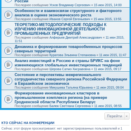
России
Последнее сообщение
Усков Владимир Сергеевич
«
15 июн 2015, 14:00
Особенности и взаимосвязи структурного и факторного
анализа в оценке экономического роста
Последнее сообщение
Иванов Сергей Евгеньевич
«
15 июн 2015, 13:55
ТЕОРЕТИКО-МЕТОДОЛОГИЧЕСКИЕ ПОДХОДЫ К
ИЗУЧЕНИЮ ИННОВАЦИОННОЙ ДЕЯТЕЛЬНОСТИ
ПРОМЫШЛЕННЫХ ПРЕДПРИЯТИЙ
Последнее сообщение
Алферьев Дмитрий Александрович
«
11 июн 2015,
11:51
Динамика и формирование товарообменных процессов
северных территорий
Последнее сообщение
Куратова Эльвина Степановна
«
11 июн 2015, 11:47
Анализ инвестиций в Россию и страны БРИКС на фоне
изменяющихся глобальных инвестиционных тенденций
Последнее сообщение
Шерова Сатмо Хисравовна
«
11 июн 2015, 09:17
Состояние и перспективы межрегионального
сотрудничества северного региона Российской Федерации
в Евразийском экономическ
Последнее сообщение
Микушева Татьяна Юрьевна
«
11 июн 2015, 09:04
Формирование инновационных кластеров в
промышленном комплексе региона (на примере
Гродненской области Республики Беларус
Последнее сообщение
Балюк Светлана Сергеевна
«
11 июн 2015, 08:55
Перейти
КТО СЕЙЧАС НА КОНФЕРЕНЦИИ
Сейчас этот форум просматривают: нет зарегистрированных пользователей и 1