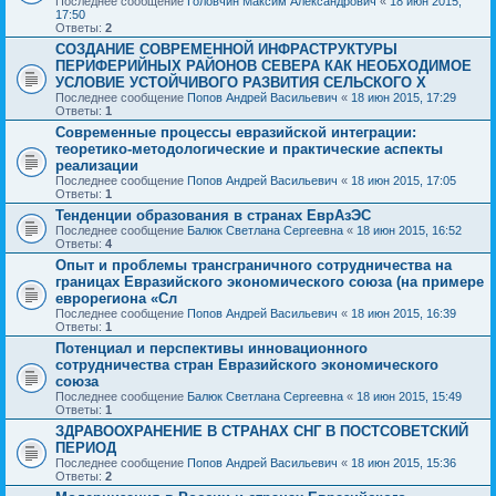
Последнее сообщение
Головчин Максим Александрович
«
18 июн 2015,
17:50
Ответы:
2
СОЗДАНИЕ СОВРЕМЕННОЙ ИНФРАСТРУКТУРЫ
ПЕРИФЕРИЙНЫХ РАЙОНОВ СЕВЕРА КАК НЕОБХОДИМОЕ
УСЛОВИЕ УСТОЙЧИВОГО РАЗВИТИЯ СЕЛЬСКОГО Х
Последнее сообщение
Попов Андрей Васильевич
«
18 июн 2015, 17:29
Ответы:
1
Современные процессы евразийской интеграции:
теоретико-методологические и практические аспекты
реализации
Последнее сообщение
Попов Андрей Васильевич
«
18 июн 2015, 17:05
Ответы:
1
Тенденции образования в странах ЕврАзЭС
Последнее сообщение
Балюк Светлана Сергеевна
«
18 июн 2015, 16:52
Ответы:
4
Опыт и проблемы трансграничного сотрудничества на
границах Евразийского экономического союза (на примере
еврорегиона «Сл
Последнее сообщение
Попов Андрей Васильевич
«
18 июн 2015, 16:39
Ответы:
1
Потенциал и перспективы инновационного
сотрудничества стран Евразийского экономического
союза
Последнее сообщение
Балюк Светлана Сергеевна
«
18 июн 2015, 15:49
Ответы:
1
ЗДРАВООХРАНЕНИЕ В СТРАНАХ СНГ В ПОСТСОВЕТСКИЙ
ПЕРИОД
Последнее сообщение
Попов Андрей Васильевич
«
18 июн 2015, 15:36
Ответы:
2