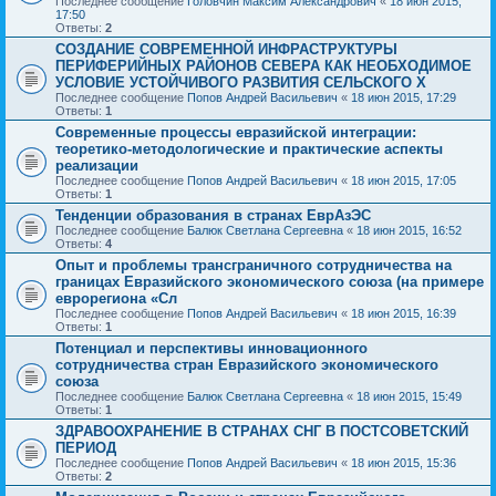
Последнее сообщение
Головчин Максим Александрович
«
18 июн 2015,
17:50
Ответы:
2
СОЗДАНИЕ СОВРЕМЕННОЙ ИНФРАСТРУКТУРЫ
ПЕРИФЕРИЙНЫХ РАЙОНОВ СЕВЕРА КАК НЕОБХОДИМОЕ
УСЛОВИЕ УСТОЙЧИВОГО РАЗВИТИЯ СЕЛЬСКОГО Х
Последнее сообщение
Попов Андрей Васильевич
«
18 июн 2015, 17:29
Ответы:
1
Современные процессы евразийской интеграции:
теоретико-методологические и практические аспекты
реализации
Последнее сообщение
Попов Андрей Васильевич
«
18 июн 2015, 17:05
Ответы:
1
Тенденции образования в странах ЕврАзЭС
Последнее сообщение
Балюк Светлана Сергеевна
«
18 июн 2015, 16:52
Ответы:
4
Опыт и проблемы трансграничного сотрудничества на
границах Евразийского экономического союза (на примере
еврорегиона «Сл
Последнее сообщение
Попов Андрей Васильевич
«
18 июн 2015, 16:39
Ответы:
1
Потенциал и перспективы инновационного
сотрудничества стран Евразийского экономического
союза
Последнее сообщение
Балюк Светлана Сергеевна
«
18 июн 2015, 15:49
Ответы:
1
ЗДРАВООХРАНЕНИЕ В СТРАНАХ СНГ В ПОСТСОВЕТСКИЙ
ПЕРИОД
Последнее сообщение
Попов Андрей Васильевич
«
18 июн 2015, 15:36
Ответы:
2