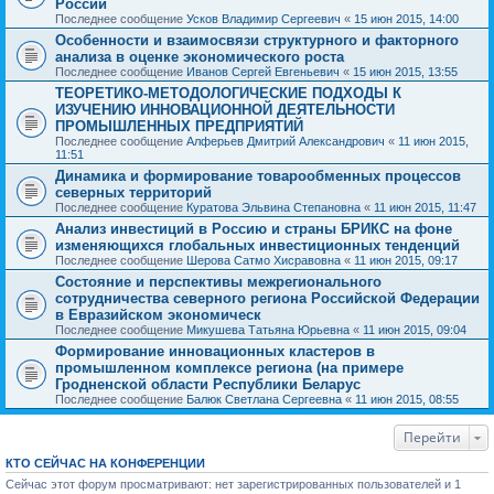
России
Последнее сообщение
Усков Владимир Сергеевич
«
15 июн 2015, 14:00
Особенности и взаимосвязи структурного и факторного
анализа в оценке экономического роста
Последнее сообщение
Иванов Сергей Евгеньевич
«
15 июн 2015, 13:55
ТЕОРЕТИКО-МЕТОДОЛОГИЧЕСКИЕ ПОДХОДЫ К
ИЗУЧЕНИЮ ИННОВАЦИОННОЙ ДЕЯТЕЛЬНОСТИ
ПРОМЫШЛЕННЫХ ПРЕДПРИЯТИЙ
Последнее сообщение
Алферьев Дмитрий Александрович
«
11 июн 2015,
11:51
Динамика и формирование товарообменных процессов
северных территорий
Последнее сообщение
Куратова Эльвина Степановна
«
11 июн 2015, 11:47
Анализ инвестиций в Россию и страны БРИКС на фоне
изменяющихся глобальных инвестиционных тенденций
Последнее сообщение
Шерова Сатмо Хисравовна
«
11 июн 2015, 09:17
Состояние и перспективы межрегионального
сотрудничества северного региона Российской Федерации
в Евразийском экономическ
Последнее сообщение
Микушева Татьяна Юрьевна
«
11 июн 2015, 09:04
Формирование инновационных кластеров в
промышленном комплексе региона (на примере
Гродненской области Республики Беларус
Последнее сообщение
Балюк Светлана Сергеевна
«
11 июн 2015, 08:55
Перейти
КТО СЕЙЧАС НА КОНФЕРЕНЦИИ
Сейчас этот форум просматривают: нет зарегистрированных пользователей и 1