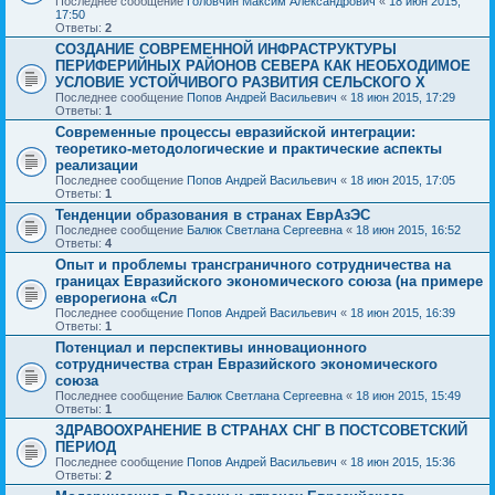
Последнее сообщение
Головчин Максим Александрович
«
18 июн 2015,
17:50
Ответы:
2
СОЗДАНИЕ СОВРЕМЕННОЙ ИНФРАСТРУКТУРЫ
ПЕРИФЕРИЙНЫХ РАЙОНОВ СЕВЕРА КАК НЕОБХОДИМОЕ
УСЛОВИЕ УСТОЙЧИВОГО РАЗВИТИЯ СЕЛЬСКОГО Х
Последнее сообщение
Попов Андрей Васильевич
«
18 июн 2015, 17:29
Ответы:
1
Современные процессы евразийской интеграции:
теоретико-методологические и практические аспекты
реализации
Последнее сообщение
Попов Андрей Васильевич
«
18 июн 2015, 17:05
Ответы:
1
Тенденции образования в странах ЕврАзЭС
Последнее сообщение
Балюк Светлана Сергеевна
«
18 июн 2015, 16:52
Ответы:
4
Опыт и проблемы трансграничного сотрудничества на
границах Евразийского экономического союза (на примере
еврорегиона «Сл
Последнее сообщение
Попов Андрей Васильевич
«
18 июн 2015, 16:39
Ответы:
1
Потенциал и перспективы инновационного
сотрудничества стран Евразийского экономического
союза
Последнее сообщение
Балюк Светлана Сергеевна
«
18 июн 2015, 15:49
Ответы:
1
ЗДРАВООХРАНЕНИЕ В СТРАНАХ СНГ В ПОСТСОВЕТСКИЙ
ПЕРИОД
Последнее сообщение
Попов Андрей Васильевич
«
18 июн 2015, 15:36
Ответы:
2