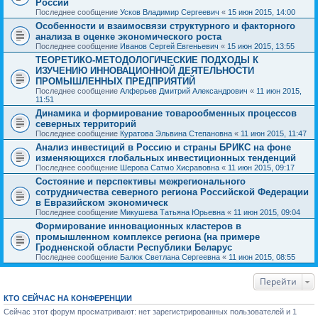
России
Последнее сообщение
Усков Владимир Сергеевич
«
15 июн 2015, 14:00
Особенности и взаимосвязи структурного и факторного
анализа в оценке экономического роста
Последнее сообщение
Иванов Сергей Евгеньевич
«
15 июн 2015, 13:55
ТЕОРЕТИКО-МЕТОДОЛОГИЧЕСКИЕ ПОДХОДЫ К
ИЗУЧЕНИЮ ИННОВАЦИОННОЙ ДЕЯТЕЛЬНОСТИ
ПРОМЫШЛЕННЫХ ПРЕДПРИЯТИЙ
Последнее сообщение
Алферьев Дмитрий Александрович
«
11 июн 2015,
11:51
Динамика и формирование товарообменных процессов
северных территорий
Последнее сообщение
Куратова Эльвина Степановна
«
11 июн 2015, 11:47
Анализ инвестиций в Россию и страны БРИКС на фоне
изменяющихся глобальных инвестиционных тенденций
Последнее сообщение
Шерова Сатмо Хисравовна
«
11 июн 2015, 09:17
Состояние и перспективы межрегионального
сотрудничества северного региона Российской Федерации
в Евразийском экономическ
Последнее сообщение
Микушева Татьяна Юрьевна
«
11 июн 2015, 09:04
Формирование инновационных кластеров в
промышленном комплексе региона (на примере
Гродненской области Республики Беларус
Последнее сообщение
Балюк Светлана Сергеевна
«
11 июн 2015, 08:55
Перейти
КТО СЕЙЧАС НА КОНФЕРЕНЦИИ
Сейчас этот форум просматривают: нет зарегистрированных пользователей и 1