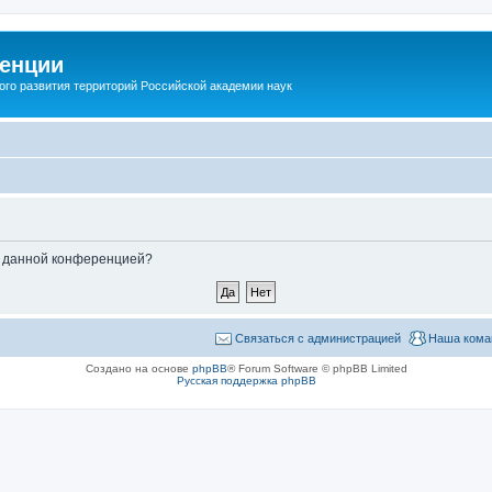
енции
ого развития территорий Российской академии наук
ые данной конференцией?
Связаться с администрацией
Наша кома
Создано на основе
phpBB
® Forum Software © phpBB Limited
Русская поддержка phpBB