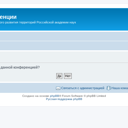
енции
ого развития территорий Российской академии наук
ые данной конференцией?
Связаться с администрацией
Наша кома
Создано на основе
phpBB
® Forum Software © phpBB Limited
Русская поддержка phpBB