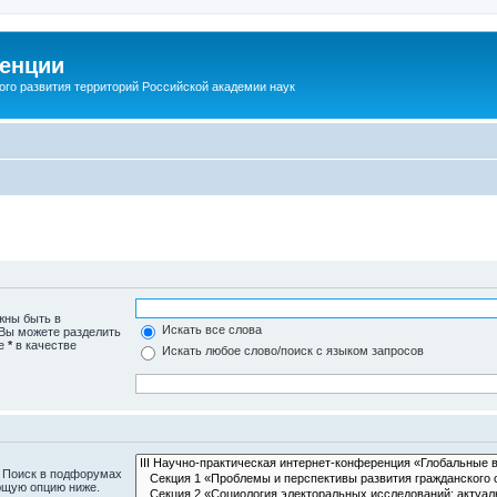
енции
ого развития территорий Российской академии наук
жны быть в
Искать все слова
 Вы можете разделить
те
*
в качестве
Искать любое слово/поиск с языком запросов
. Поиск в подфорумах
ющую опцию ниже.