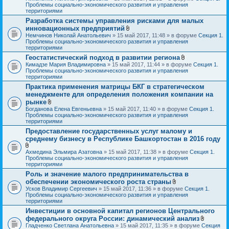
л
Проблемы социально-экономического развития и управления
о
территориями
ж
Разработка системы управления рисками для малых
е
инновационных предприятий
н
и
В
Немчинов Николай Анатольевич
» 15 май 2017, 11:48 » в форуме
Секция 1.
я
л
Проблемы социально-экономического развития и управления
о
территориями
ж
Геостатистический подход в развитии региона
е
В
Кимадзе Мария Владимировна
» 15 май 2017, 11:44 » в форуме
н
Секция 1.
л
Проблемы социально-экономического развития и управления
и
о
территориями
я
ж
Практика применения матрицы БКГ в стратегическом
е
менеджменте для определения положения компании на
н
и
рынке
я
В
Богданова Елена Евгеньевна
» 15 май 2017, 11:40 » в форуме
Секция 1.
л
Проблемы социально-экономического развития и управления
о
территориями
ж
Предоставление государственных услуг малому и
е
среднему бизнесу в Республике Башкортостан в 2016 году
н
и
я
В
Ахмедина Эльмира Азатовна
» 15 май 2017, 11:38 » в форуме
Секция 1.
л
Проблемы социально-экономического развития и управления
о
территориями
ж
Роль и значение малого предпринимательства в
е
обеспечении экономического роста страны
н
В
и
Усков Владимир Сергеевич
» 15 май 2017, 11:36 » в форуме
Секция 1.
л
я
Проблемы социально-экономического развития и управления
о
территориями
ж
Инвестиции в основной капитал регионов Центрального
е
федерального округа России: динамический анализ
н
и
В
Гладченко Светлана Анатольевна
» 15 май 2017, 11:35 » в форуме
Секция