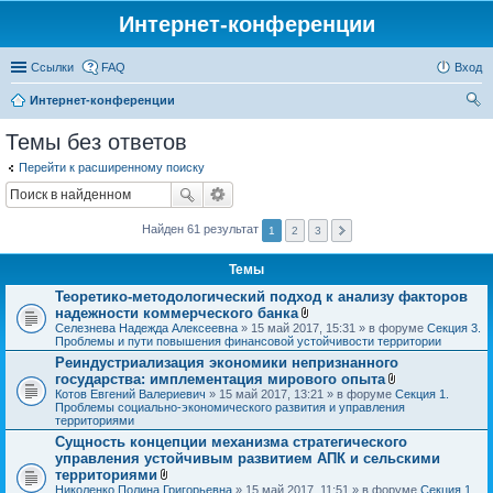
Интернет-конференции
Ссылки
FAQ
Вход
Интернет-конференции
ои
Темы без ответов
ск
Перейти к расширенному поиску
Найден 61 результат
1
2
3
Темы
Теоретико-методологический подход к анализу факторов
надежности коммерческого банка
В
Селезнева Надежда Алексеевна
» 15 май 2017, 15:31 » в форуме
Секция 3.
л
Проблемы и пути повышения финансовой устойчивости территории
о
Реиндустриализация экономики непризнанного
ж
государства: имплементация мирового опыта
е
н
В
Котов Евгений Валериевич
» 15 май 2017, 13:21 » в форуме
Секция 1.
и
л
Проблемы социально-экономического развития и управления
я
о
территориями
ж
Сущность концепции механизма стратегического
е
управления устойчивым развитием АПК и сельскими
н
и
территориями
я
В
Николенко Полина Григорьевна
» 15 май 2017, 11:51 » в форуме
Секция 1.