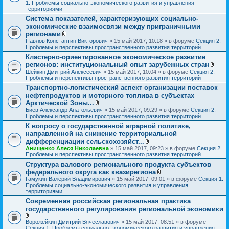
я
л
1. Проблемы социально-экономического развития и управления
о
территориями
ж
Система показателей, характеризующих социально-
е
экономические взаимосвязи между приграничными
н
и
регионами
я
В
Павлов Константин Викторович
» 15 май 2017, 10:18 » в форуме
Секция 2.
л
Проблемы и перспективы пространственного развития территорий
о
Кластерно-ориентированное экономическое развитие
ж
регионов: институциональный опыт зарубежных стран
е
н
В
Шейкин Дмитрий Алексеевич
» 15 май 2017, 10:04 » в форуме
Секция 2.
и
л
Проблемы и перспективы пространственного развития территорий
я
о
Транспортно-логистический аспект организации поставок
ж
нефтепродуктов и моторного топлива в субъектах
е
н
Арктической Зоны...
и
В
Биев Александр Анатольевич
» 15 май 2017, 09:29 » в форуме
Секция 2.
я
л
Проблемы и перспективы пространственного развития территорий
о
К вопросу о государственной аграрной политике,
ж
направленной на снижение территориальной
е
н
дифференциации сельскохозяйст...
и
В
Анищенко Алеся Николаевна
» 15 май 2017, 09:23 » в форуме
Секция 2.
я
л
Проблемы и перспективы пространственного развития территорий
о
Структура валового регионального продукта субъектов
ж
федерального округа как квазирегиона
е
н
В
Гамукин Валерий Владимирович
» 15 май 2017, 09:01 » в форуме
Секция 1.
и
л
Проблемы социально-экономического развития и управления
я
о
территориями
ж
Современная российская региональная практика
е
государственного регулирования региональной экономики
н
и
я
В
Ворожейкин Дмитрий Вячеславович
» 15 май 2017, 08:51 » в форуме
л
Секция 1. Проблемы социально-экономического развития и управления