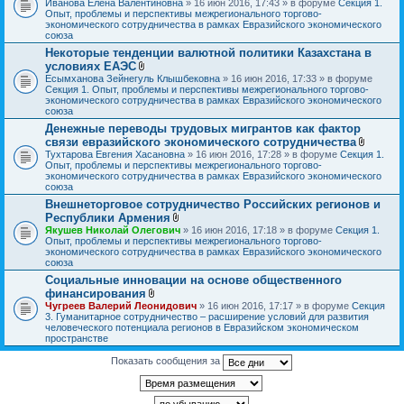
Иванова Елена Валентиновна
» 16 июн 2016, 17:43 » в форуме
Секция 1.
л
Опыт, проблемы и перспективы межрегионального торгово-
о
экономического сотрудничества в рамках Евразийского экономического
ж
союза
е
Некоторые тенденции валютной политики Казахстана в
н
условиях ЕАЭС
и
В
я
Есымханова Зейнегуль Клышбековна
» 16 июн 2016, 17:33 » в форуме
л
Секция 1. Опыт, проблемы и перспективы межрегионального торгово-
о
экономического сотрудничества в рамках Евразийского экономического
ж
союза
е
Денежные переводы трудовых мигрантов как фактор
н
связи евразийского экономического сотрудничества
и
я
В
Тухтарова Евгения Хасановна
» 16 июн 2016, 17:28 » в форуме
Секция 1.
л
Опыт, проблемы и перспективы межрегионального торгово-
о
экономического сотрудничества в рамках Евразийского экономического
ж
союза
е
Внешнеторговое сотрудничество Российских регионов и
н
Республики Армения
и
В
я
Якушев Николай Олегович
» 16 июн 2016, 17:18 » в форуме
Секция 1.
л
Опыт, проблемы и перспективы межрегионального торгово-
о
экономического сотрудничества в рамках Евразийского экономического
ж
союза
е
Социальные инновации на основе общественного
н
финансирования
и
В
я
Чугреев Валерий Леонидович
» 16 июн 2016, 17:17 » в форуме
Секция
л
3. Гуманитарное сотрудничество – расширение условий для развития
о
человеческого потенциала регионов в Евразийском экономическом
ж
пространстве
е
н
Показать сообщения за
и
я