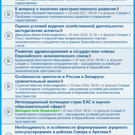
о
территориями
ж
К вопросу о понятиях пространственного развития
е
В
Василенко Валерий Николаевич
» 15 май 2017, 08:50 » в форуме
Секция 1.
н
л
Проблемы социально-экономического развития и управления
и
о
территориями
я
ж
Оценка условий ведения хозяйственной деятельности:
е
методические аспекты
н
В
и
Давыдова Арина Александровна
» 20 июн 2016, 11:35 » в форуме
Секция 1.
л
я
Опыт, проблемы и перспективы межрегионального торгово-
о
экономического сотрудничества в рамках Евразийского экономического
ж
союза
е
Развитие здравоохранения в государствах–членах
н
Евразийского экономического союза
и
я
В
Калашников Константин Николаевич
» 20 июн 2016, 08:56 » в форуме
л
Секция 3. Гуманитарное сотрудничество – расширение условий для
о
развития человеческого потенциала регионов в Евразийском
ж
экономическом пространстве
е
Особенности занятости в России и Беларуси:
н
сравнительный анализ
и
В
я
Головчин Максим Александрович
» 20 июн 2016, 08:03 » в форуме
Секция
л
3. Гуманитарное сотрудничество – расширение условий для развития
о
человеческого потенциала регионов в Евразийском экономическом
ж
пространстве
е
Интеграционный потенциал стран ЕАС в научно-
н
образовательной сфере
и
я
В
Молодов Олег Борисович
» 20 июн 2016, 08:01 » в форуме
Секция 3.
л
Гуманитарное сотрудничество – расширение условий для развития
о
человеческого потенциала регионов в Евразийском экономическом
ж
пространстве
е
Необходимость и особенности формирования аграрного
н
консультирования в районах Севера и Арктики
и
я
В