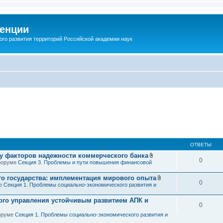
енции
ого развития территорий Российской академии наук
ОТВЕТЫ
зу факторов надежности коммерческого банка
0
В
 форуме
Секция 3. Проблемы и пути повышения финансовой
л
о
о государства: имплементация мирового опыта
ж
0
В
ме
Секция 1. Проблемы социально-экономического развития и
е
л
н
о
и
ого управления устойчивым развитием АПК и
ж
я
0
е
н
форуме
Секция 1. Проблемы социально-экономического развития и
и