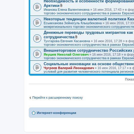
Необходимость и особенности формирования 
Арктики
В
Иванова Елена Валентиновна
» 16 июн 2016, 17:43 » в ф
л
торгово-экономического сотрудничества в рамках Еврази
о
Некоторые тенденции валютной политики Каз
ж
Есымханова Зейнегуль Клышбековна
е
» 16 июн 2016, 17:3
межрегионального торгово-экономического сотрудничеств
н
и
Денежные переводы трудовых мигрантов как 
я
сотрудничества
В
Тухтарова Евгения Хасановна
» 16 июн 2016, 17:28 » в ф
л
торгово-экономического сотрудничества в рамках Еврази
о
Внешнеторговое сотрудничество Российских 
ж
Якушев Николай Олегович
е
» 16 июн 2016, 17:18 » в фо
торгово-экономического сотрудничества в рамках Еврази
н
и
Социальные инновации на основе обществен
я
Чугреев Валерий Леонидович
» 16 июн 2016, 17:17 » в
условий для развития человеческого потенциала регионо
Показ
Перейти к расширенному поиску
Интернет-конференции