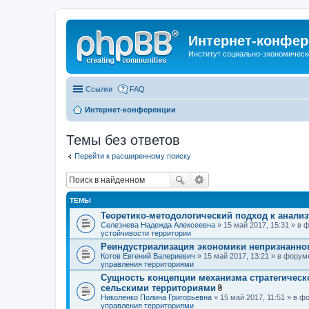
Интернет-конфер
Институт социально-экономическ
Ссылки
FAQ
Интернет-конференции
Темы без ответов
Перейти к расширенному поиску
ТЕМЫ
Теоретико-методологический подход к анали
Селезнева Надежда Алексеевна
» 15 май 2017, 15:31 » в
устойчивости территории
Реиндустриализация экономики непризнанног
Котов Евгений Валериевич
» 15 май 2017, 13:21 » в фору
управления территориями
Сущность концепции механизма стратегическ
сельскими территориями
В
Николенко Полина Григорьевна
» 15 май 2017, 11:51 » в 
л
управления территориями