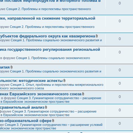
ии поставок нефтепродуктов и моторного топлива в
0
руме
Секция 2. Проблемы и перспективы пространственного
ике, направленной на снижение территориальной
0
форуме
Секция 2. Проблемы и перспективы пространственного
субъектов федерального округа как квазирегиона
0
В
 форуме
Секция 1. Проблемы социально-экономического развития и
л
о
ика государственного регулирования региональной
ж
0
е
н
» в форуме
Секция 1. Проблемы социально-экономического
и
я
вития
0
В
 форуме
Секция 1. Проблемы социально-экономического развития и
л
о
ельности: методические аспекты
ж
0
В
 форуме
Секция 1. Опыт, проблемы и перспективы межрегионального
е
л
йского экономического союза
н
о
и
ленах Евразийского экономического союза
ж
я
0
В
 » в форуме
Секция 3. Гуманитарное сотрудничество – расширение
е
л
в в Евразийском экономическом пространстве
н
о
и
 сравнительный анализ
ж
я
0
В
в форуме
Секция 3. Гуманитарное сотрудничество – расширение
е
л
в в Евразийском экономическом пространстве
н
о
и
но-образовательной сфере
ж
я
0
В
уме
Секция 3. Гуманитарное сотрудничество – расширение условий
е
л
зийском экономическом пространстве
н
о
и