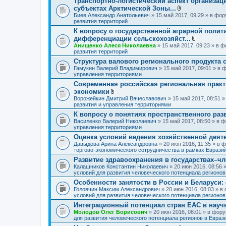
Транспортно-логистический аспект организац
ж
субъектах Арктической Зоны...
е
н
В
Биев Александр Анатольевич
» 15 май 2017, 09:29 » в фо
и
л
развития территорий
я
о
К вопросу о государственной аграрной полит
ж
дифференциации сельскохозяйст...
е
н
В
Анищенко Алеся Николаевна
» 15 май 2017, 09:23 » в 
и
л
развития территорий
я
о
Структура валового регионального продукта 
ж
Гамукин Валерий Владимирович
» 15 май 2017, 09:01 » в
е
управления территориями
н
и
Современная российская региональная практ
я
экономики
В
Ворожейкин Дмитрий Вячеславович
» 15 май 2017, 08:51 
л
развития и управления территориями
о
К вопросу о понятиях пространственного раз
ж
Василенко Валерий Николаевич
е
» 15 май 2017, 08:50 » в
управления территориями
н
и
Оценка условий ведения хозяйственной деят
я
Давыдова Арина Александровна
» 20 июн 2016, 11:35 » в
торгово-экономического сотрудничества в рамках Еврази
Развитие здравоохранения в государствах–ч
Калашников Константин Николаевич
» 20 июн 2016, 08:56
условий для развития человеческого потенциала регионо
Особенности занятости в России и Беларуси:
Головчин Максим Александрович
» 20 июн 2016, 08:03 » 
условий для развития человеческого потенциала регионо
Интеграционный потенциал стран ЕАС в науч
Молодов Олег Борисович
» 20 июн 2016, 08:01 » в фор
для развития человеческого потенциала регионов в Евра