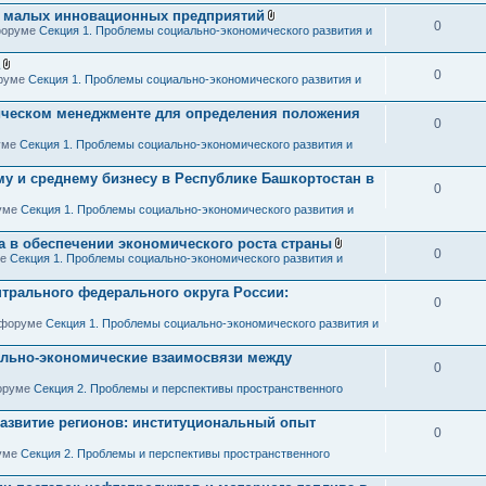
я
я малых инновационных предприятий
0
В
 форуме
Секция 1. Проблемы социально-экономического развития и
л
о
ж
0
В
оруме
Секция 1. Проблемы социально-экономического развития и
е
л
н
о
и
гическом менеджменте для определения положения
ж
я
0
е
н
руме
Секция 1. Проблемы социально-экономического развития и
и
я
у и среднему бизнесу в Республике Башкортостан в
0
руме
Секция 1. Проблемы социально-экономического развития и
а в обеспечении экономического роста страны
0
В
ме
Секция 1. Проблемы социально-экономического развития и
л
о
трального федерального округа России:
ж
0
е
н
в форуме
Секция 1. Проблемы социально-экономического развития и
и
я
ально-экономические взаимосвязи между
0
форуме
Секция 2. Проблемы и перспективы пространственного
азвитие регионов: институциональный опыт
0
руме
Секция 2. Проблемы и перспективы пространственного