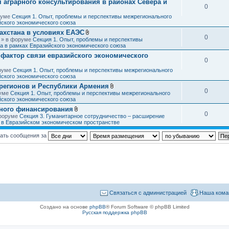
аграрного консультирования в районах Севера и
ж
я
0
е
н
оруме
Секция 1. Опыт, проблемы и перспективы межрегионального
и
йского экономического союза
я
ахстана в условиях ЕАЭС
0
В
3 » в форуме
Секция 1. Опыт, проблемы и перспективы
л
а в рамках Евразийского экономического союза
о
фактор связи евразийского экономического
ж
0
е
н
оруме
Секция 1. Опыт, проблемы и перспективы межрегионального
и
йского экономического союза
я
регионов и Республики Армения
0
В
руме
Секция 1. Опыт, проблемы и перспективы межрегионального
л
йского экономического союза
о
ного финансирования
ж
0
В
 форуме
Секция 3. Гуманитарное сотрудничество – расширение
е
л
в в Евразийском экономическом пространстве
н
о
и
ж
я
ать сообщения за
е
н
и
я
Связаться с администрацией
Наша кома
Создано на основе
phpBB
® Forum Software © phpBB Limited
Русская поддержка phpBB