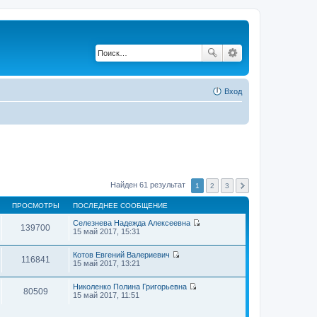
Вход
Найден 61 результат
1
2
3
ПРОСМОТРЫ
ПОСЛЕДНЕЕ СООБЩЕНИЕ
Селезнева Надежда Алексеевна
139700
П
15 май 2017, 15:31
е
р
Котов Евгений Валериевич
е
116841
П
15 май 2017, 13:21
й
е
т
р
и
Николенко Полина Григорьевна
е
к
80509
П
15 май 2017, 11:51
й
п
е
т
о
р
и
с