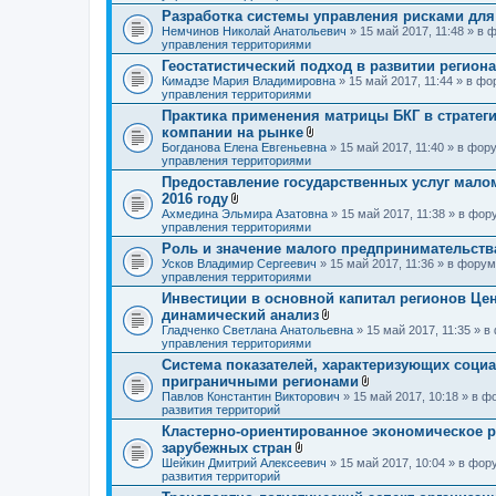
о
Разработка системы управления рисками дл
ж
Немчинов Николай Анатольевич
» 15 май 2017, 11:48 » в
е
управления территориями
н
и
Геостатистический подход в развитии региона
я
Кимадзе Мария Владимировна
» 15 май 2017, 11:44 » в ф
управления территориями
Практика применения матрицы БКГ в страте
компании на рынке
В
Богданова Елена Евгеньевна
» 15 май 2017, 11:40 » в фо
л
управления территориями
о
Предоставление государственных услуг малом
ж
2016 году
е
В
н
Ахмедина Эльмира Азатовна
» 15 май 2017, 11:38 » в фо
л
и
управления территориями
о
я
Роль и значение малого предпринимательств
ж
Усков Владимир Сергеевич
е
» 15 май 2017, 11:36 » в фору
управления территориями
н
и
Инвестиции в основной капитал регионов Цен
я
динамический анализ
В
Гладченко Светлана Анатольевна
» 15 май 2017, 11:35 » 
л
управления территориями
о
Система показателей, характеризующих соци
ж
приграничными регионами
е
н
В
Павлов Константин Викторович
» 15 май 2017, 10:18 » в 
и
л
развития территорий
я
о
Кластерно-ориентированное экономическое р
ж
зарубежных стран
е
В
н
Шейкин Дмитрий Алексеевич
» 15 май 2017, 10:04 » в фо
л
и
развития территорий
о
я